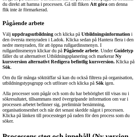
du direkt att hamna i processen. Gå till fliken
Att göra
om denna
flik inte är förmarkerad.
Pågående arbete
Välj
uppdragsutbildning
och klicka på
Utbildningsinformation
i
den översta menyraden i Ladok. Klicka sedan på Hantera flera i den
nedre menyraden, för att öppna rullgardinsmenyn. I
rullgardinsmenyn klickar du på
Pågående arbete
. Under
Guidetyp
fäller du ut alternativet Utbildningsplanering och markerar
Ny
kursversion alternativt Redigera befintlig kursversion.
Klicka på
Sök
.
Om du får många sökträffar så kan du också filtrera på organisation,
utbildningstypsgrupp och utförare och klicka på
Sök
igen.
Alla processer som pågår och som du har behörighet till visas nu i
sökresultatet, tillsammans med övergripande information om var i
processen arbetet befinner sig, preliminär benämning,
organisationsenhet och när det senast skedde något i processen.
Klicka på länken till processteget på raden för den process som du
söker.
Processens steg och innehåll (Ny version