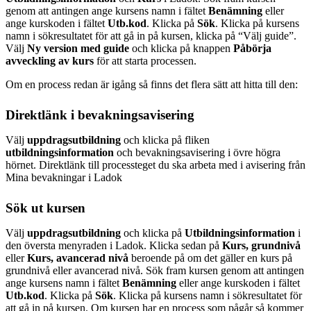
genom att antingen ange kursens namn i fältet
Benämning
eller
ange kurskoden i fältet
Utb.kod
. Klicka på
Sök
. Klicka på kursens
namn i sökresultatet för att gå in på kursen, klicka på “Välj guide”.
Välj
Ny version med guide
och klicka på knappen
Påbörja
avveckling av kurs
för att starta processen.
Om en process redan är igång så finns det flera sätt att hitta till den:
Direktlänk i bevakningsavisering
Välj
uppdragsutbildning
och klicka på fliken
utbildningsinformation
och bevakningsavisering i övre högra
hörnet. Direktlänk till processteget du ska arbeta med i avisering från
Mina bevakningar i Ladok
Sök ut kursen
Välj
uppdragsutbildning
och klicka på
Utbildningsinformation
i
den översta menyraden i Ladok. Klicka sedan på
Kurs, grundnivå
eller
Kurs, avancerad nivå
beroende på om det gäller en kurs på
grundnivå eller avancerad nivå. Sök fram kursen genom att antingen
ange kursens namn i fältet
Benämning
eller ange kurskoden i fältet
Utb.kod
. Klicka på
Sök
. Klicka på kursens namn i sökresultatet för
att gå in på kursen. Om kursen har en process som pågår så kommer