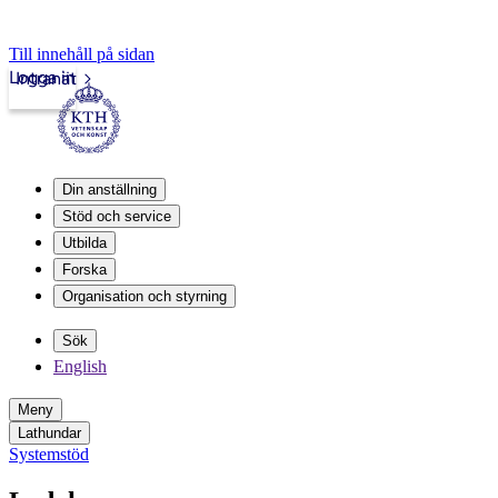
Till innehåll på sidan
Logga in
Intranät
Din anställning
Stöd och service
Utbilda
Forska
Organisation och styrning
Sök
English
Meny
Lathundar
Systemstöd