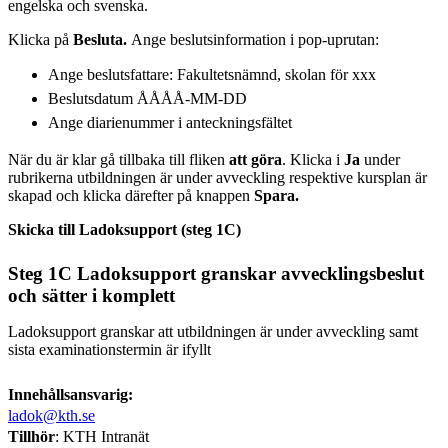
engelska och svenska.
Klicka på
Besluta.
Ange beslutsinformation i pop-uprutan:
Ange beslutsfattare: Fakultetsnämnd, skolan för xxx
Beslutsdatum ÅÅÅÅ-MM-DD
Ange diarienummer i anteckningsfältet
När du är klar gå tillbaka till fliken
att göra
. Klicka i
Ja
under
rubrikerna utbildningen är under avveckling respektive kursplan är
skapad och klicka därefter på knappen
Spara.
Skicka till Ladoksupport (steg 1C)
Steg 1C Ladoksupport granskar avvecklingsbeslut
och sätter i komplett
Ladoksupport granskar att utbildningen är under avveckling samt
sista examinationstermin är ifyllt
Innehållsansvarig:
ladok@kth.se
Tillhör
: KTH Intranät