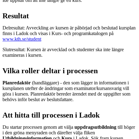
Idé uppstår om att inte längre ge en kurs.
Resultat
Delresultat: Avveckling av kursen är påbörjad och beslutad kursplan
finns i Ladok och visas i Kurs- och programkatalogen på
www.kth.se/student
Slutresultat: Kursen är avvecklad och studenter ska inte längre
examineras i kursen.
Vilka roller deltar i processen
Planredaktör
(handläggare) - den som lägger in informationen i
kursplanen utefter de ändringar som examinator/kursansvarig vill
göra i kursen. Planredaktör bereder ärendet med de uppgifter som
behövs inför beslut av beslutsfattare.
Att hitta till processen i Ladok
Du startar processen genom att välja
uppdragsutbildning
till höger
i den gröna menyraden och därefter välja fliken
Utbildningsinformation
och
Kurs
i Ladok. Sök fram kursen