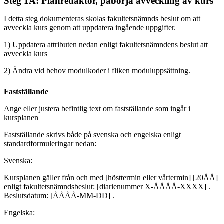
Steg 1A: Planredaktör, påbörja avveckling av kurs
I detta steg dokumenteras skolas fakultetsnämnds beslut om att
avveckla kurs genom att uppdatera ingående uppgifter.
1) Uppdatera attributen nedan enligt fakultetsnämndens beslut att
avveckla kurs
2) Ändra vid behov modulkoder i fliken moduluppsättning.
Fastställande
Ange eller justera befintlig text om fastställande som ingår i
kursplanen
Fastställande skrivs både på svenska och engelska enligt
standardformuleringar nedan:
Svenska:
Kursplanen gäller från och med [hösttermin eller vårtermin] [20ÅÅ]
enligt fakultetsnämndsbeslut: [diarienummer X-ÅÅÅÅ-XXXX] .
Beslutsdatum: [ÅÅÅÅ-MM-DD] .
Engelska: