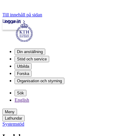
Till innehåll på sidan
Logga in
Intranät
Din anställning
Stöd och service
Utbilda
Forska
Organisation och styrning
Sök
English
Meny
Lathundar
Systemstöd