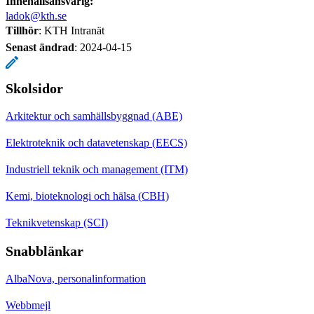
Innehållsansvarig:
ladok@kth.se
Tillhör
: KTH Intranät
Senast ändrad
:
2024-04-15
Skolsidor
Arkitektur och samhällsbyggnad (ABE)
Elektroteknik och datavetenskap (EECS)
Industriell teknik och management (ITM)
Kemi, bioteknologi och hälsa (CBH)
Teknikvetenskap (SCI)
Snabblänkar
AlbaNova, personalinformation
Webbmejl