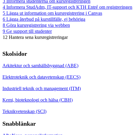
3 Informera studenterna om kursregistreringen
4 Informera StudAdm, IT-support och KTH Entré om registreringen
5 Lägga ut information om kursregistrering i Canvas
6 Lägga återbud på kurstillfälle, ej behöriga
8 Göra kursregistrering via webben
9 Ge support till studenter
12 Hantera sena kursregistreringar
Skolsidor
Arkitektur och samhällsbyggnad (ABE)
Elektroteknik och datavetenskap (EECS)
Industriell teknik och management (ITM)
Kemi, bioteknologi och hälsa (CBH)
Teknikvetenskap (SCI)
Snabblänkar