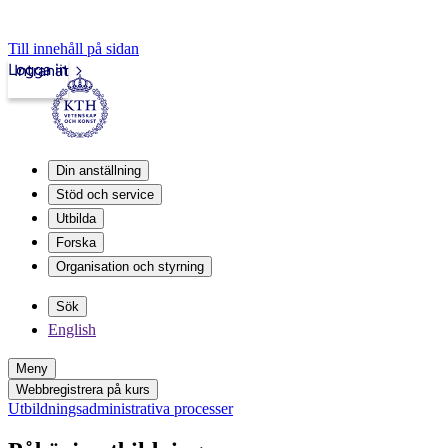
Till innehåll på sidan
Logga in
Intranät
Din anställning
Stöd och service
Utbilda
Forska
Organisation och styrning
Sök
English
Meny
Webbregistrera på kurs
Utbildningsadministrativa processer