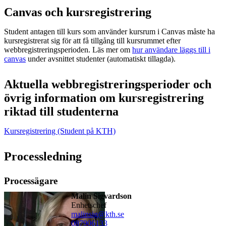
Canvas och kursregistrering
Student antagen till kurs som använder kursrum i Canvas måste ha
kursregistrerat sig för att få tillgång till kursrummet efter
webbregistreringsperioden. Läs mer om
hur användare läggs till i
canvas
under avsnittet studenter (automatiskt tillagda).
Aktuella webbregistreringsperioder och
övrig information om kursregistrering
riktad till studenterna
Kursregistrering (Student på KTH)
Processledning
Processägare
Malin Sigvardson
enhetschef
malinsig@kth.se
08790
6133