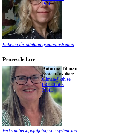
Profil
Enheten för utbildningsadministration
Processledare
Katarina Tillman
systemförvaltare
tillman@kth.se
08790
6563
Profil
Verksamhetsuppföljning och systemstöd