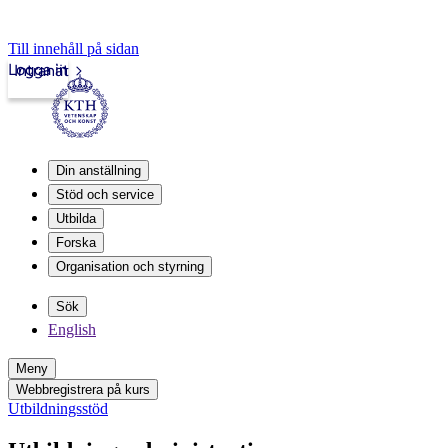
Till innehåll på sidan
Logga in
Intranät
Din anställning
Stöd och service
Utbilda
Forska
Organisation och styrning
Sök
English
Meny
Webbregistrera på kurs
Utbildningsstöd