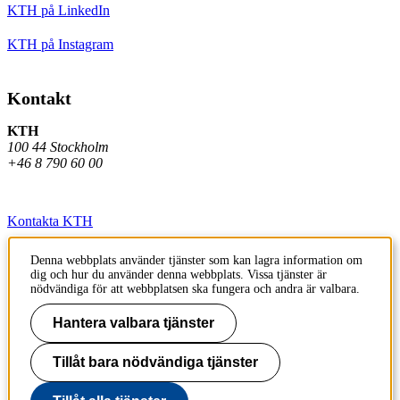
KTH på LinkedIn
KTH på Instagram
Kontakt
KTH
100 44 Stockholm
+46 8 790 60 00
Kontakta KTH
Jobba på KTH
Denna webbplats använder tjänster som kan lagra information om
dig och hur du använder denna webbplats. Vissa tjänster är
Press och media
nödvändiga för att webbplatsen ska fungera och andra är valbara.
Faktura och betalning KTH
Hantera valbara tjänster
Om KTH:s webbplatser
Tillåt bara nödvändiga tjänster
Tillgänglighetsredogörelse