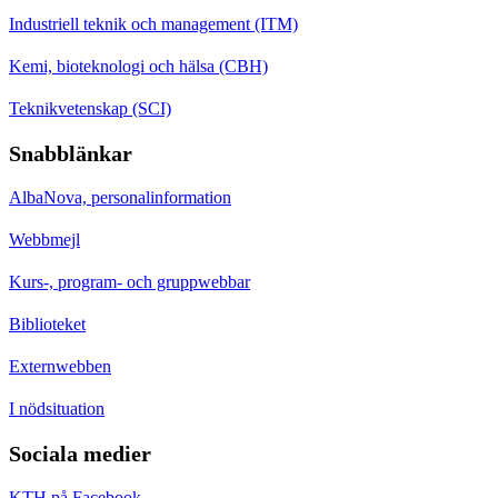
Industriell teknik och management (ITM)
Kemi, bioteknologi och hälsa (CBH)
Teknikvetenskap (SCI)
Snabblänkar
AlbaNova, personalinformation
Webbmejl
Kurs-, program- och gruppwebbar
Biblioteket
Externwebben
I nödsituation
Sociala medier
KTH på Facebook