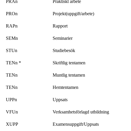
PRAn
Praktiskt arbete
PROn
Projekt(uppgift/arbete)
RAPn
Rapport
SEMn
Seminarier
STUn
Studiebesök
TENn *
Skriftlig tentamen
TENn
Muntlig tentamen
TENn
Hemtentamen
UPPn
Uppsats
VFUn
Verksamhetsförlagd utbildning
XUPP
Examensuppgift/Uppsats