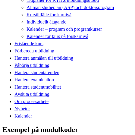
Tidplaner för KTH:s utbildningsutbud
Allmän studieplan (ASP) och doktorsprogram
Kurstillfälle forskarnivå
Individuellt åtagande
Kalender – program och programkurser
Kalender för kurs på forskarnivå
Fristående kurs
Förbereda utbildning
Hantera anmälan till utbildning
Påbörja utbildning
Hantera studentärenden
Hantera examination
Hantera studentmobilitet
Avsluta utbildning
Om processarbete
Nyheter
Kalender
Exempel på modulkoder