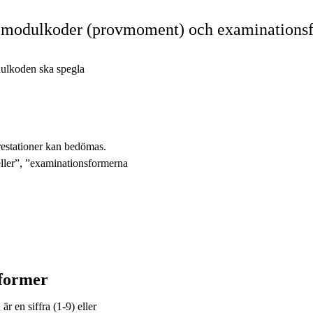
e modulkoder (provmoment) och examinations
dulkoden ska spegla
.
restationer kan bedömas.
ller”, ”examinationsformerna
former
 en siffra (1-9) eller