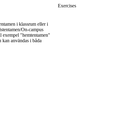
Exercises
ntamen i klassrum eller i
 salstentamen/On-campus
till exempel "hemtentamen"
n kan användas i båda