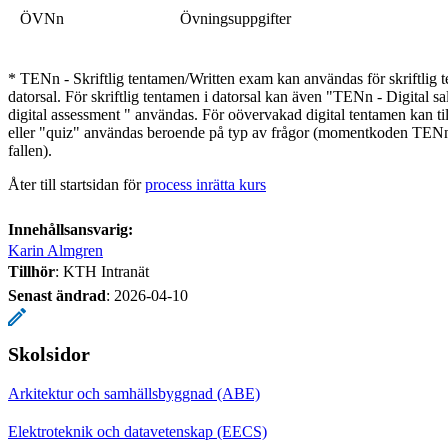
ÖVNn
Övningsuppgifter
* TENn - Skriftlig tentamen/Written exam kan användas för skriftlig te
datorsal. För skriftlig tentamen i datorsal kan även "TENn - Digital
digital assessment " användas. För oövervakad digital tentamen kan 
eller "quiz" användas beroende på typ av frågor (momentkoden TEN
fallen).
Åter till startsidan för
process inrätta kurs
Innehållsansvarig:
Karin Almgren
Tillhör
: KTH Intranät
Senast ändrad
:
2026-04-10
Skolsidor
Arkitektur och samhällsbyggnad (ABE)
Elektroteknik och datavetenskap (EECS)