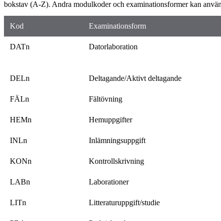
bokstav (A-Z). Andra modulkoder och examinationsformer kan anv
Kod
Examinationsform
DATn
Datorlaboration
DELn
Deltagande/Aktivt deltagande
FÄLn
Fältövning
HEMn
Hemuppgifter
INLn
Inlämningsuppgift
KONn
Kontrollskrivning
LABn
Laborationer
LITn
Litteraturuppgift/studie