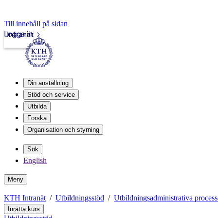
Till innehåll på sidan
Logga in
Intranät
Din anställning
Stöd och service
Utbilda
Forska
Organisation och styrning
Sök
English
Meny
KTH Intranät
Utbildningsstöd
Utbildningsadministrativa process
Inrätta kurs