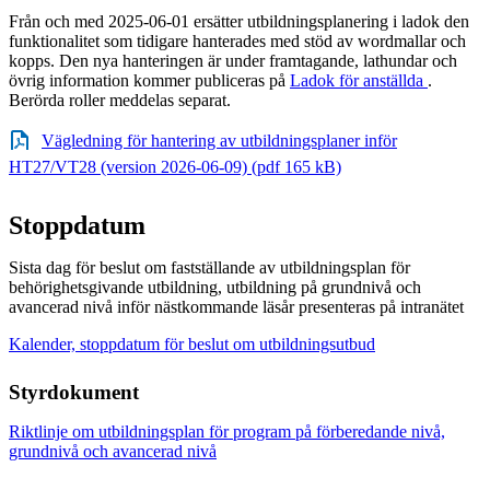
Från och med 2025-06-01 ersätter utbildningsplanering i ladok den
funktionalitet som tidigare hanterades med stöd av wordmallar och
kopps. Den nya hanteringen är under framtagande, lathundar och
övrig information kommer publiceras på
Ladok för anställda
.
Berörda roller meddelas separat.
Vägledning för hantering av utbildningsplaner inför
HT27/VT28 (version 2026-06-09) (pdf 165 kB)
Stoppdatum
Sista dag för beslut om fastställande av utbildningsplan för
behörighetsgivande utbildning, utbildning på grundnivå och
avancerad nivå inför nästkommande läsår presenteras på intranätet
Kalender, stoppdatum för beslut om utbildningsutbud
Styrdokument
Riktlinje om utbildningsplan för program på förberedande nivå,
grundnivå och avancerad nivå