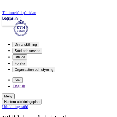
Till innehåll på sidan
Logga in
Intranät
Din anställning
Stöd och service
Utbilda
Forska
Organisation och styrning
Sök
English
Meny
Hantera utbildningsplan
Utbildningsstöd