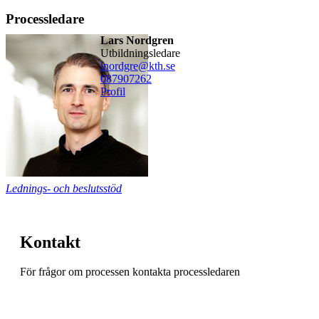
Processledare
Lars Nordgren
utbildningsledare
lnordgre@kth.se
08790
7262
Profil
Lednings- och beslutsstöd
Kontakt
För frågor om processen kontakta processledaren