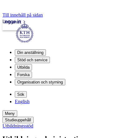
Till innehåll på sidan
Logga in
Intranät
Din anställning
Stöd och service
Utbilda
Forska
Organisation och styrning
Sök
English
Meny
Studieuppehåll
Utbildningsstöd