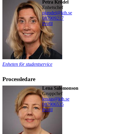
Petra Krödel
enhetschef
pkrodel@kth.se
08790
9217
Profil
Enheten för studentservice
Processledare
Lena Salomonson
gruppchef
lenaas@kth.se
08790
6535
Profil