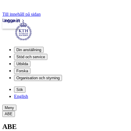
Till innehåll på sidan
Logga in
Intranät
Din anställning
Stöd och service
Utbilda
Forska
Organisation och styrning
Sök
English
Meny
ABE
ABE