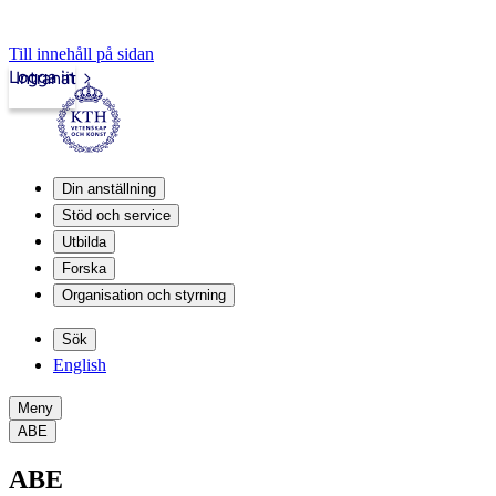
Till innehåll på sidan
Logga in
Intranät
Din anställning
Stöd och service
Utbilda
Forska
Organisation och styrning
Sök
English
Meny
ABE
ABE