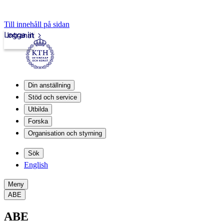
Till innehåll på sidan
Logga in
Intranät
Din anställning
Stöd och service
Utbilda
Forska
Organisation och styrning
Sök
English
Meny
ABE
ABE