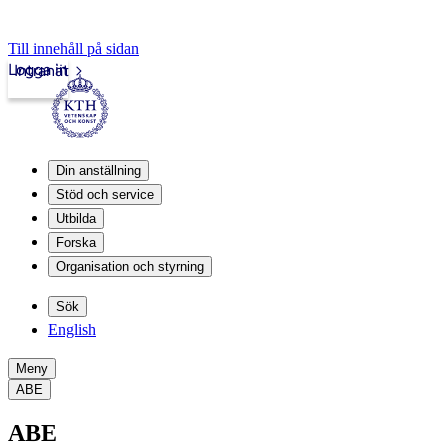
Till innehåll på sidan
Logga in
Intranät
Din anställning
Stöd och service
Utbilda
Forska
Organisation och styrning
Sök
English
Meny
ABE
ABE