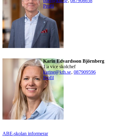
bber@kth.se
,
08790
8658
Profil
Karin Edvardsson Björnberg
1:a vice skolchef
karine@kth.se
,
08790
9596
Profil
ABE-skolan informerar