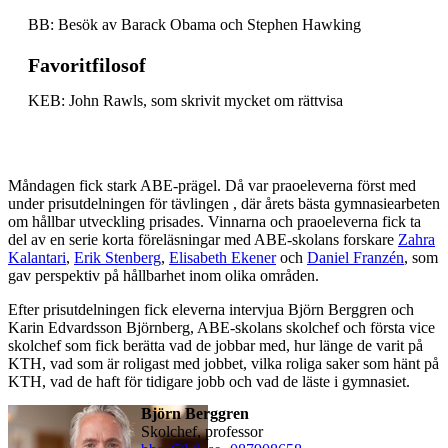
BB: Besök av Barack Obama och Stephen Hawking
Favoritfilosof
KEB: John Rawls, som skrivit mycket om rättvisa
Måndagen fick stark ABE-prägel. Då var praoeleverna först med
under prisutdelningen för tävlingen , där årets bästa gymnasiearbeten
om hållbar utveckling prisades. Vinnarna och praoeleverna fick ta
del av en serie korta föreläsningar med ABE-skolans forskare
Zahra
Kalantari
,
Erik Stenberg
,
Elisabeth Ekener
och
Daniel Franzén
, som
gav perspektiv på hållbarhet inom olika områden.
Efter prisutdelningen fick eleverna intervjua Björn Berggren och
Karin Edvardsson Björnberg, ABE-skolans skolchef och första vice
skolchef som fick berätta vad de jobbar med, hur länge de varit på
KTH, vad som är roligast med jobbet, vilka roliga saker som hänt på
KTH, vad de haft för tidigare jobb och vad de läste i gymnasiet.
Björn Berggren
skolchef, professor