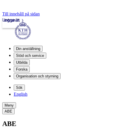
Till innehåll på sidan
Logga in
Intranät
Din anställning
Stöd och service
Utbilda
Forska
Organisation och styrning
Sök
English
Meny
ABE
ABE