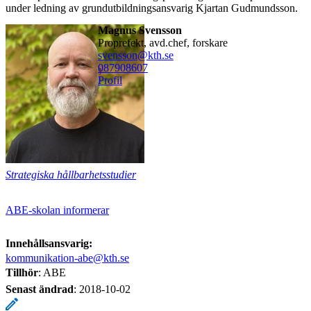
under ledning av grundutbildningsansvarig Kjartan Gudmundsson.
Magnus Svensson
proprefekt, avd.chef, forskare
svensson@kth.se
08790
8607
Profil
Strategiska hållbarhetsstudier
ABE-skolan informerar
Innehållsansvarig:
kommunikation-abe@kth.se
Tillhör
: ABE
Senast ändrad
:
2018-10-02