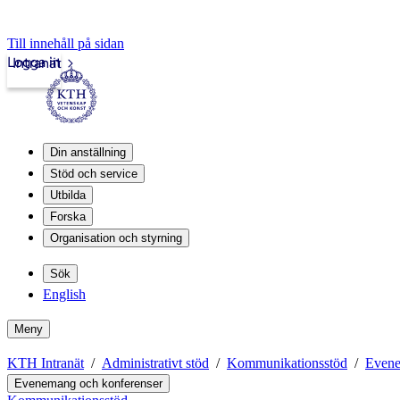
Till innehåll på sidan
Logga in
Intranät
Din anställning
Stöd och service
Utbilda
Forska
Organisation och styrning
Sök
English
Meny
KTH Intranät
Administrativt stöd
Kommunikationsstöd
Evene
Evenemang och konferenser