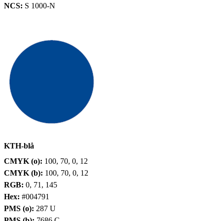
NCS:
S 1000-N
KTH-blå
CMYK (o):
100, 70, 0, 12
CMYK (b):
100, 70, 0, 12
RGB:
0, 71, 145
Hex:
#004791
PMS (o):
287 U
PMS (b):
7686 C