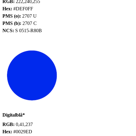
RGB:
222,240,255
Hex:
#DEF0FF
PMS (o):
2707 U
PMS (b):
2707 C
NCS:
S 0515-R80B
Digitalblå*
RGB:
0,41,237
Hex:
#0029ED