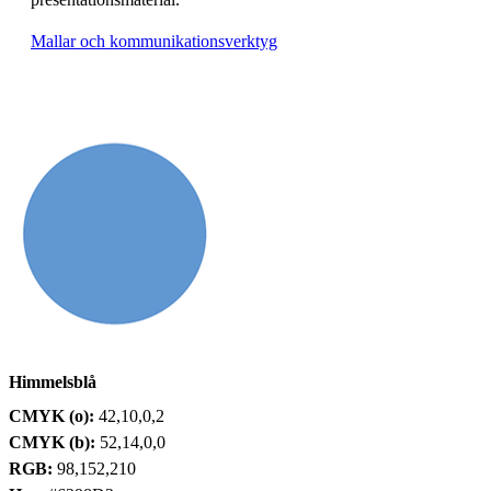
Mallar och kommunikationsverktyg
Himmelsblå
CMYK (o):
42,10,0,2
CMYK (b):
52,14,0,0
RGB:
98,152,210