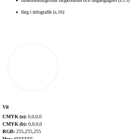
funktionsfärgernas färgkontrast och tillgänglighet (s.15)
färg i infografik (s.16)
Vit
CMYK (o):
0,0,0,0
CMYK (b):
0,0,0,0
RGB:
255,255,255
Hex:
#FFFFFF