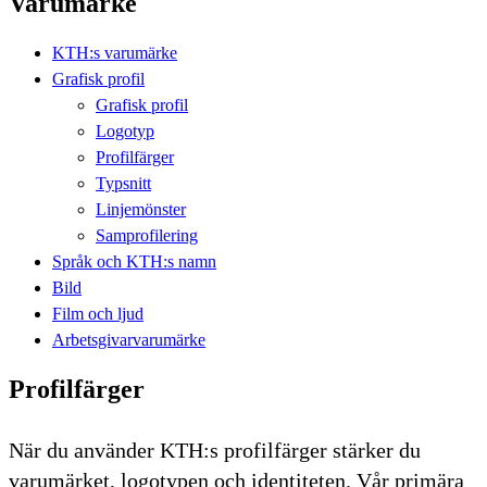
Varumärke
KTH:s varumärke
Grafisk profil
Grafisk profil
Logotyp
Profilfärger
Typsnitt
Linjemönster
Samprofilering
Språk och KTH:s namn
Bild
Film och ljud
Arbetsgivarvarumärke
Profilfärger
När du använder KTH:s profilfärger stärker du
varumärket, logotypen och identiteten. ​Vår primära