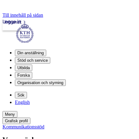
Till innehåll på sidan
Logga in
Intranät
Din anställning
Stöd och service
Utbilda
Forska
Organisation och styrning
Sök
English
Meny
Grafisk profil
Kommunikationsstöd