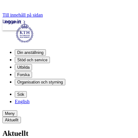
Till innehåll på sidan
Logga in
Intranät
Din anställning
Stöd och service
Utbilda
Forska
Organisation och styrning
Sök
English
Meny
Aktuellt
Aktuellt