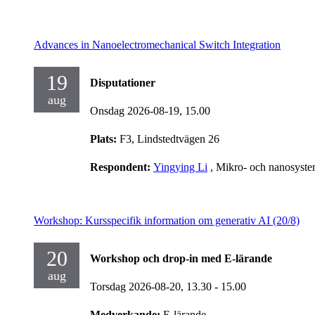
Advances in Nanoelectromechanical Switch Integration
19
Disputationer
aug
Onsdag 2026-08-19,
15.00
Plats:
F3, Lindstedtvägen 26
Respondent:
Yingying Li
, Mikro- och nanosyst
Workshop: Kursspecifik information om generativ AI (20/8)
20
Workshop och drop-in med E-lärande
aug
Torsdag 2026-08-20,
13.30
- 15.00
Medverkande:
E-lärande