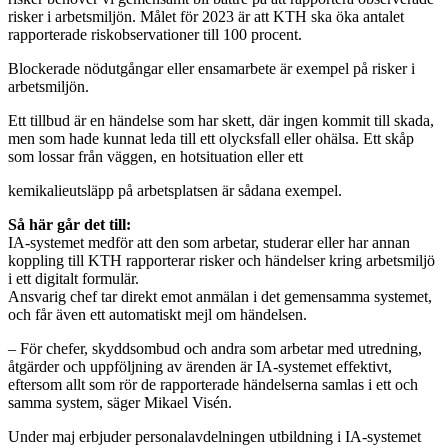
risker i arbetsmiljön. Målet för 2023 är att KTH ska öka antalet
rapporterade riskobservationer till 100 procent.
Blockerade nödutgångar eller ensamarbete är exempel på risker i
arbetsmiljön.
Ett tillbud är en händelse som har skett, där ingen kommit till skada,
men som hade kunnat leda till ett olycksfall eller ohälsa. Ett skåp
som lossar från väggen, en hotsituation eller ett
kemikalieutsläpp på arbetsplatsen är sådana exempel.
Så här går det till:
IA-systemet medför att den som arbetar, studerar eller har annan
koppling till KTH rapporterar risker och händelser kring arbetsmiljö
i ett digitalt formulär.
Ansvarig chef tar direkt emot anmälan i det gemensamma systemet,
och får även ett automatiskt mejl om händelsen.
– För chefer, skyddsombud och andra som arbetar med utredning,
åtgärder och uppföljning av ärenden är IA-systemet effektivt,
eftersom allt som rör de rapporterade händelserna samlas i ett och
samma system, säger Mikael Visén.
Under maj erbjuder personalavdelningen utbildning i IA-systemet