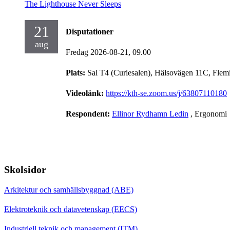
The Lighthouse Never Sleeps
21
Disputationer
aug
Fredag 2026-08-21,
09.00
Plats:
Sal T4 (Curiesalen), Hälsovägen 11C, Flem
Videolänk:
https://kth-se.zoom.us/j/63807110180
Respondent:
Ellinor Rydhamn Ledin
, Ergonomi
Skolsidor
Arkitektur och samhällsbyggnad (ABE)
Elektroteknik och datavetenskap (EECS)
Industriell teknik och management (ITM)