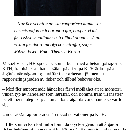
– När fler vet att man ska rapportera händelser
i arbetsmiljön och hur man gör, hoppas vi att
fler riskobservationer och tillbud anmäls, så att
vi kan förhindra att olyckor inträffar, säger
Mikael Visén. Foto: Theresia Körlin.
Mikael Visén, HR-specialist som arbetar med arbetsmiljöfrågor på
KTH, framhåller att han är säker på att vi på KTH är bra på att
åtgärda när någonting inträffar i vår arbetsmiljö, men att
rapporteringsgraden av risker och tillbud behöver öka.
– Med fler rapporterade händelser får vi möjlighet att se mönster i
vilken typ av händelser som inträffar, och komma fram till insatser
på ett mer strategiskt plan än att bara åtgärda varje händelse var för
sig.
Under 2022 rapporterades 45 riskobservationer på KTH.
– Eftersom vi kan förhindra framtida olyckor genom att åtgärda
risker behöver vi gemensamt bli bättre på att rapportera observerade