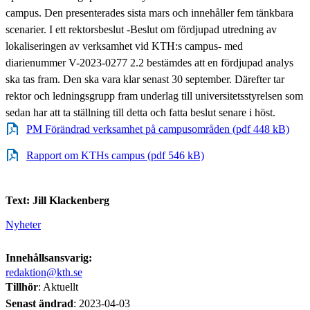
campus. Den presenterades sista mars och innehåller fem tänkbara
scenarier. I ett rektorsbeslut -Beslut om fördjupad utredning av
lokaliseringen av verksamhet vid KTH:s campus- med
diarienummer V-2023-0277 2.2 bestämdes att en fördjupad analys
ska tas fram. Den ska vara klar senast 30 september. Därefter tar
rektor och ledningsgrupp fram underlag till universitetsstyrelsen som
sedan har att ta ställning till detta och fatta beslut senare i höst.
PM Förändrad verksamhet på campusområden (pdf 448 kB)
Rapport om KTHs campus (pdf 546 kB)
Text: Jill Klackenberg
Nyheter
Innehållsansvarig:
redaktion@kth.se
Tillhör
: Aktuellt
Senast ändrad
:
2023-04-03