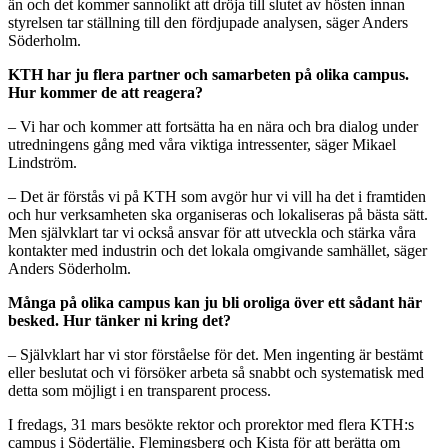
än och det kommer sannolikt att dröja till slutet av hösten innan
styrelsen tar ställning till den fördjupade analysen, säger Anders
Söderholm.
KTH har ju flera partner och samarbeten på olika campus.
Hur kommer de att reagera?
– Vi har och kommer att fortsätta ha en nära och bra dialog under
utredningens gång med våra viktiga intressenter, säger Mikael
Lindström.
– Det är förstås vi på KTH som avgör hur vi vill ha det i framtiden
och hur verksamheten ska organiseras och lokaliseras på bästa sätt.
Men självklart tar vi också ansvar för att utveckla och stärka våra
kontakter med industrin och det lokala omgivande samhället, säger
Anders Söderholm.
Många på olika campus kan ju bli oroliga över ett sådant här
besked. Hur tänker ni kring det?
– Självklart har vi stor förståelse för det. Men ingenting är bestämt
eller beslutat och vi försöker arbeta så snabbt och systematisk med
detta som möjligt i en transparent process.
I fredags, 31 mars besökte rektor och prorektor med flera KTH:s
campus i Södertälje, Flemingsberg och Kista för att berätta om