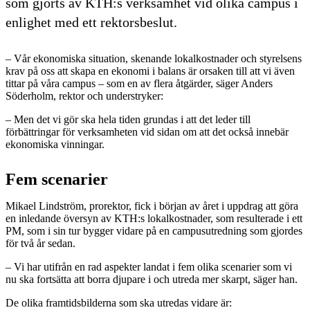
som gjorts av KTH:s verksamhet vid olika campus i
enlighet med ett rektorsbeslut.
– Vår ekonomiska situation, skenande lokalkostnader och styrelsens
krav på oss att skapa en ekonomi i balans är orsaken till att vi även
tittar på våra campus – som en av flera åtgärder, säger Anders
Söderholm, rektor och understryker:
– Men det vi gör ska hela tiden grundas i att det leder till
förbättringar för verksamheten vid sidan om att det också innebär
ekonomiska vinningar.
Fem scenarier
Mikael Lindström, prorektor, fick i början av året i uppdrag att göra
en inledande översyn av KTH:s lokalkostnader, som resulterade i ett
PM, som i sin tur bygger vidare på en campusutredning som gjordes
för två år sedan.
– Vi har utifrån en rad aspekter landat i fem olika scenarier som vi
nu ska fortsätta att borra djupare i och utreda mer skarpt, säger han.
De olika framtidsbilderna som ska utredas vidare är: