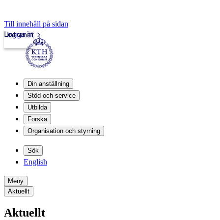
Till innehåll på sidan
Logga in
Intranät
Din anställning
Stöd och service
Utbilda
Forska
Organisation och styrning
Sök
English
Meny
Aktuellt
Aktuellt