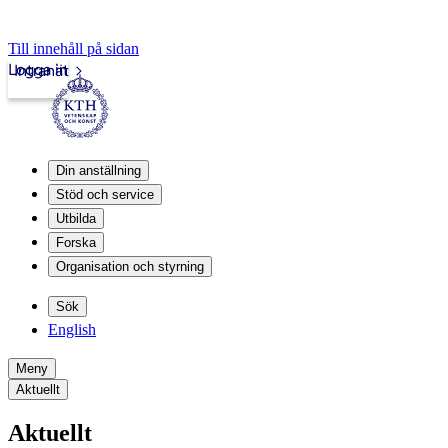
Till innehåll på sidan
Logga in
Intranät
Din anställning
Stöd och service
Utbilda
Forska
Organisation och styrning
Sök
English
Meny
Aktuellt
Aktuellt