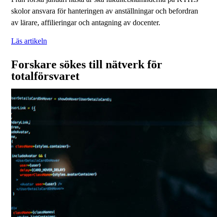
skolor ansvara för hanteringen av anställningar och befordran
av lärare, affilieringar och antagning av docenter.
Läs artikeln
Forskare sökes till nätverk för
totalförsvaret