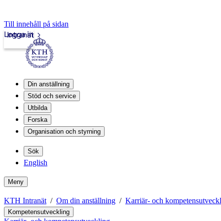
Till innehåll på sidan
Logga in
Intranät
Din anställning
Stöd och service
Utbilda
Forska
Organisation och styrning
Sök
English
Meny
KTH Intranät
Om din anställning
Karriär- och kompetensutveck
Kompetensutveckling