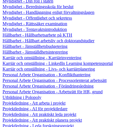
Myndighet - Din roll i staten
Myndighet - Beredningsskola för beslut
Myndighet - Handläggning enligt förvaltningslagen
Myndighet - Offentlighet och sekretess
Myndighet - Rättssäker examination
Myndighet - Tentavaktsintroduktion
Hållbarhet - Hållbarhetsarbete på KTH
Hållbarhet - Hållbart arbetsliv och doktorandstudier
Hållbarhet - Jämställhetsbudgetering
Hållbarhet - Jämställdhetsintegrering
Karriär och omställning - Karriärinventering
Karriär och omställning - LinkedIn Learning kompetensportal
Karriär och omställning - Livs- och karriärplanering
Personal Arbete Organisation - Konflikthantering
Personal Arbete Organisation - Processorienterat arbetssätt
Personal Arbete Organisation - Förändringsledning
Personal Arbete Organisation - Arbetsrätt för HR, grund
Utbildning i Polopoly
Projektledning - Att arbeta i projekt
Projektledning - AI för projektledare
Projektledning - Att praktiskt leda projekt
Projektledning - Att praktiskt planera projekt
Projektledning - Leda forskningsprojekt