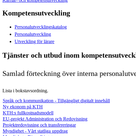
Karriär- och kompetensutveckling
Kompetensutveckling
Personalutvecklingskatalog
Personalutveckling
Utveckling för lärare
Tjänster och utbud inom kompetensutveck
Samlad förteckning över interna personalutve
Lista i bokstavsordning.
Språk och kommunikation - Tillgängligt digitalt innehåll
Ny ekonom på KTH
KTH:s fullkostnadsmodell
EU-projekt Administration och Redovisning
Projektredovisning och transfereringar
Myndighet - Vårt statliga uppdrag