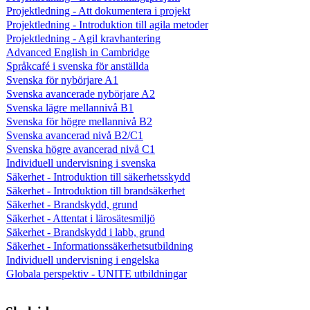
Projektledning - Att dokumentera i projekt
Projektledning - Introduktion till agila metoder
Projektledning - Agil kravhantering
Advanced English in Cambridge
Språkcafé i svenska för anställda
Svenska för nybörjare A1
Svenska avancerade nybörjare A2
Svenska lägre mellannivå B1
Svenska för högre mellannivå B2
Svenska avancerad nivå B2/C1
Svenska högre avancerad nivå C1
Individuell undervisning i svenska
Säkerhet - Introduktion till säkerhetsskydd
Säkerhet - Introduktion till brandsäkerhet
Säkerhet - Brandskydd, grund
Säkerhet - Attentat i lärosätesmiljö
Säkerhet - Brandskydd i labb, grund
Säkerhet - Informationssäkerhetsutbildning
Individuell undervisning i engelska
Globala perspektiv - UNITE utbildningar