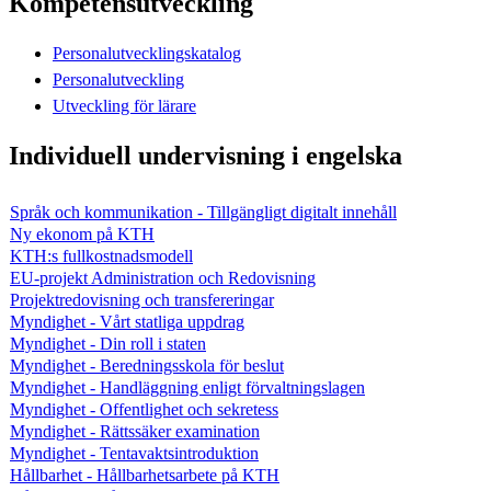
Kompetensutveckling
Personalutvecklingskatalog
Personalutveckling
Utveckling för lärare
Individuell undervisning i engelska
Språk och kommunikation - Tillgängligt digitalt innehåll
Ny ekonom på KTH
KTH:s fullkostnadsmodell
EU-projekt Administration och Redovisning
Projektredovisning och transfereringar
Myndighet - Vårt statliga uppdrag
Myndighet - Din roll i staten
Myndighet - Beredningsskola för beslut
Myndighet - Handläggning enligt förvaltningslagen
Myndighet - Offentlighet och sekretess
Myndighet - Rättssäker examination
Myndighet - Tentavaktsintroduktion
Hållbarhet - Hållbarhetsarbete på KTH