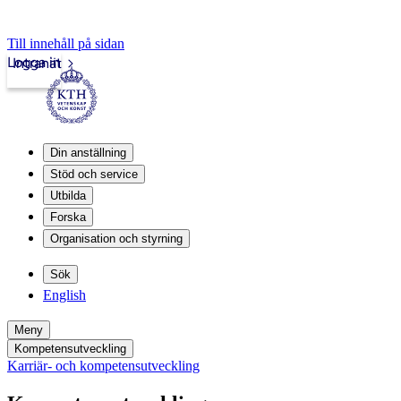
Till innehåll på sidan
Logga in
Intranät
Din anställning
Stöd och service
Utbilda
Forska
Organisation och styrning
Sök
English
Meny
Kompetensutveckling
Karriär- och kompetensutveckling