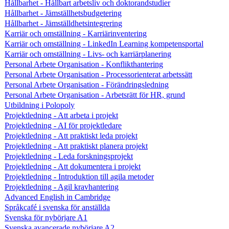
Hållbarhet - Hållbart arbetsliv och doktorandstudier
Hållbarhet - Jämställhetsbudgetering
Hållbarhet - Jämställdhetsintegrering
Karriär och omställning - Karriärinventering
Karriär och omställning - LinkedIn Learning kompetensportal
Karriär och omställning - Livs- och karriärplanering
Personal Arbete Organisation - Konflikthantering
Personal Arbete Organisation - Processorienterat arbetssätt
Personal Arbete Organisation - Förändringsledning
Personal Arbete Organisation - Arbetsrätt för HR, grund
Utbildning i Polopoly
Projektledning - Att arbeta i projekt
Projektledning - AI för projektledare
Projektledning - Att praktiskt leda projekt
Projektledning - Att praktiskt planera projekt
Projektledning - Leda forskningsprojekt
Projektledning - Att dokumentera i projekt
Projektledning - Introduktion till agila metoder
Projektledning - Agil kravhantering
Advanced English in Cambridge
Språkcafé i svenska för anställda
Svenska för nybörjare A1
Svenska avancerade nybörjare A2