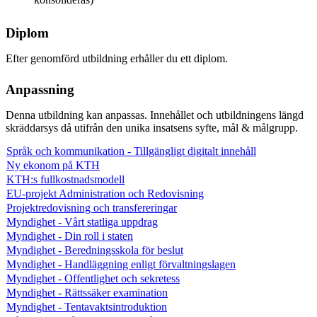
Diplom
Efter genomförd utbildning erhåller du ett diplom.
Anpassning
Denna utbildning kan anpassas. Innehållet och utbildningens längd
skräddarsys då utifrån den unika insatsens syfte, mål & målgrupp.
Språk och kommunikation - Tillgängligt digitalt innehåll
Ny ekonom på KTH
KTH:s fullkostnadsmodell
EU-projekt Administration och Redovisning
Projektredovisning och transfereringar
Myndighet - Vårt statliga uppdrag
Myndighet - Din roll i staten
Myndighet - Beredningsskola för beslut
Myndighet - Handläggning enligt förvaltningslagen
Myndighet - Offentlighet och sekretess
Myndighet - Rättssäker examination
Myndighet - Tentavaktsintroduktion