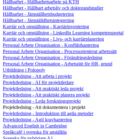
Hållbarhet - Hållbarhetsarbete på KTH
Hållbarhet - Hållbart arbetsliv och doktorandstudier
Hållbarhet - Jämställhetsbudgetering
Hållbarhet - Jämställdhetsintegrering
Karriär och omställning - Karriärinventering
Karriär och omställning - LinkedIn Learning kompetensportal
Karriär och omställning - Livs- och karriärplanering
Personal Arbete Organisation - Konflikthantering
Personal Arbete Organisation - Processorienterat arbetssätt
Personal Arbete Organisation - Förändringsledning
Personal Arbete Organisation - Arbetsrätt för HR, grund
Utbildning i Polopoly
Projektledning - Att arbeta i projekt
Projektledning - AI för projektledare
Projektledning - Att praktiskt leda projekt
Projektledning - Att praktiskt planera projekt
Projektledning - Leda forskningsprojekt
Projektledning - Att dokumentera i projekt
Projektledning - Introduktion till agila metoder
Projektledning - Agil kravhantering
Advanced English in Cambridge
Språkcafé i svenska för anställda
Svenska för nybörjare A1