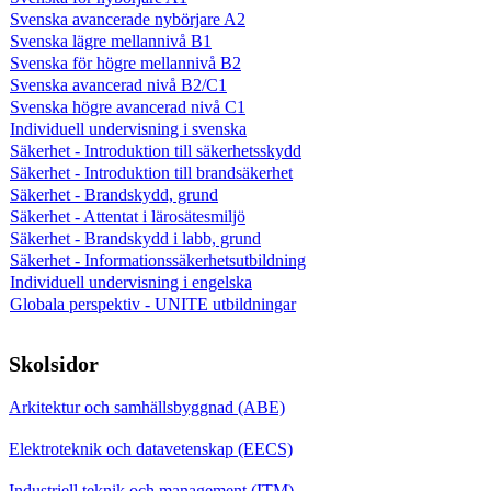
Svenska avancerade nybörjare A2
Svenska lägre mellannivå B1
Svenska för högre mellannivå B2
Svenska avancerad nivå B2/C1
Svenska högre avancerad nivå C1
Individuell undervisning i svenska
Säkerhet - Introduktion till säkerhetsskydd
Säkerhet - Introduktion till brandsäkerhet
Säkerhet - Brandskydd, grund
Säkerhet - Attentat i lärosätesmiljö
Säkerhet - Brandskydd i labb, grund
Säkerhet - Informationssäkerhetsutbildning
Individuell undervisning i engelska
Globala perspektiv - UNITE utbildningar
Skolsidor
Arkitektur och samhällsbyggnad (ABE)
Elektroteknik och datavetenskap (EECS)
Industriell teknik och management (ITM)