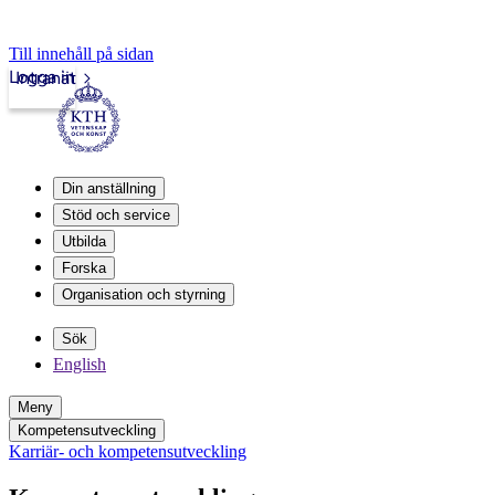
Till innehåll på sidan
Logga in
Intranät
Din anställning
Stöd och service
Utbilda
Forska
Organisation och styrning
Sök
English
Meny
Kompetensutveckling
Karriär- och kompetensutveckling