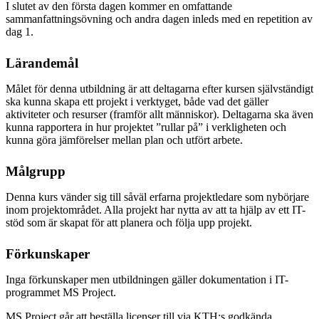
I slutet av den första dagen kommer en omfattande
sammanfattningsövning och andra dagen inleds med en repetition av
dag 1.
Lärandemål
Målet för denna utbildning är att deltagarna efter kursen självständigt
ska kunna skapa ett projekt i verktyget, både vad det gäller
aktiviteter och resurser (framför allt människor). Deltagarna ska även
kunna rapportera in hur projektet ”rullar på” i verkligheten och
kunna göra jämförelser mellan plan och utfört arbete.
Målgrupp
Denna kurs vänder sig till såväl erfarna projektledare som nybörjare
inom projektområdet. Alla projekt har nytta av att ta hjälp av ett IT-
stöd som är skapat för att planera och följa upp projekt.
Förkunskaper
Inga förkunskaper men utbildningen gäller dokumentation i IT-
programmet MS Project.
MS Project går att beställa licenser till via KTH:s godkända