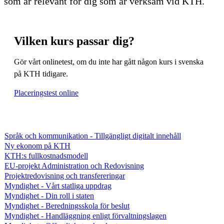
som är relevant för dig som är verksam vid KTH.
Vilken kurs passar dig?
Gör vårt onlinetest, om du inte har gått någon kurs i svenska
på KTH tidigare.
Placeringstest online
Språk och kommunikation - Tillgängligt digitalt innehåll
Ny ekonom på KTH
KTH:s fullkostnadsmodell
EU-projekt Administration och Redovisning
Projektredovisning och transfereringar
Myndighet - Vårt statliga uppdrag
Myndighet - Din roll i staten
Myndighet - Beredningsskola för beslut
Myndighet - Handläggning enligt förvaltningslagen