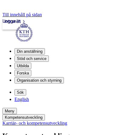
Till innehåll på sidan
Logga in
Intranät
Din anställning
Stöd och service
Utbilda
Forska
Organisation och styrning
Sök
English
Meny
Kompetensutveckling
Karriär- och kompetensutveckling