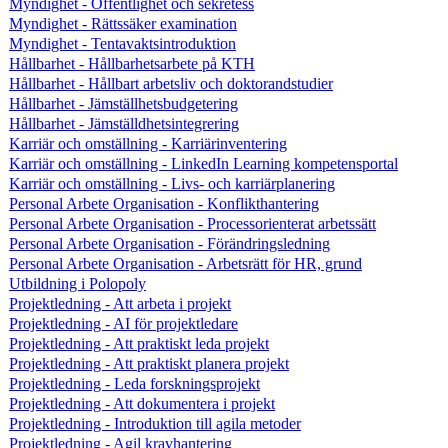
Myndighet - Offentlighet och sekretess
Myndighet - Rättssäker examination
Myndighet - Tentavaktsintroduktion
Hållbarhet - Hållbarhetsarbete på KTH
Hållbarhet - Hållbart arbetsliv och doktorandstudier
Hållbarhet - Jämställhetsbudgetering
Hållbarhet - Jämställdhetsintegrering
Karriär och omställning - Karriärinventering
Karriär och omställning - LinkedIn Learning kompetensportal
Karriär och omställning - Livs- och karriärplanering
Personal Arbete Organisation - Konflikthantering
Personal Arbete Organisation - Processorienterat arbetssätt
Personal Arbete Organisation - Förändringsledning
Personal Arbete Organisation - Arbetsrätt för HR, grund
Utbildning i Polopoly
Projektledning - Att arbeta i projekt
Projektledning - AI för projektledare
Projektledning - Att praktiskt leda projekt
Projektledning - Att praktiskt planera projekt
Projektledning - Leda forskningsprojekt
Projektledning - Att dokumentera i projekt
Projektledning - Introduktion till agila metoder
Projektledning - Agil kravhantering