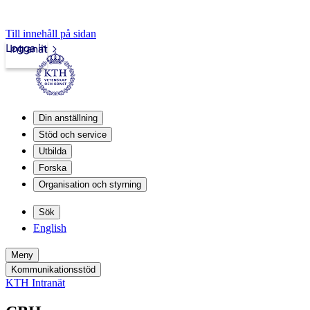
Till innehåll på sidan
Logga in
Intranät
Din anställning
Stöd och service
Utbilda
Forska
Organisation och styrning
Sök
English
Meny
Kommunikationsstöd
KTH Intranät