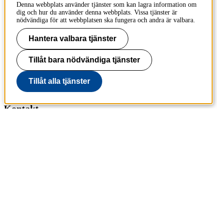
I nödsituation
Denna webbplats använder tjänster som kan lagra information om
dig och hur du använder denna webbplats. Vissa tjänster är
nödvändiga för att webbplatsen ska fungera och andra är valbara.
Sociala medier
Hantera valbara tjänster
KTH på Facebook
Tillåt bara nödvändiga tjänster
KTH på LinkedIn
KTH på Instagram
Tillåt alla tjänster
Kontakt
KTH
100 44 Stockholm
+46 8 790 60 00
Kontakta KTH
Jobba på KTH
Press och media