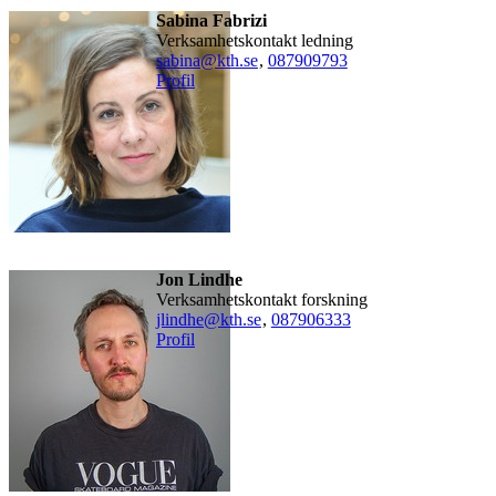
Sabina Fabrizi
Verksamhetskontakt ledning
sabina@kth.se
,
08790
9793
Profil
Jon Lindhe
Verksamhetskontakt forskning
jlindhe@kth.se
,
08790
6333
Profil