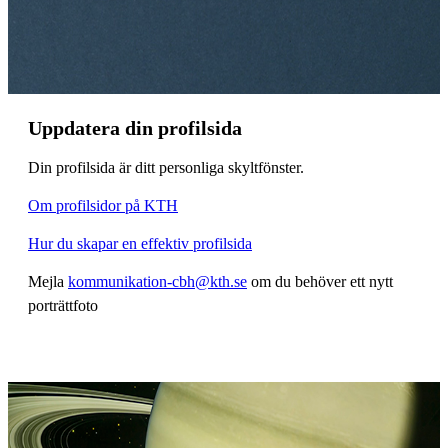
Uppdatera din profilsida
Din profilsida är ditt personliga skyltfönster.
Om profilsidor på KTH
Hur du skapar en effektiv profilsida
Mejla
kommunikation-cbh@kth.se
om du behöver ett nytt
porträttfoto