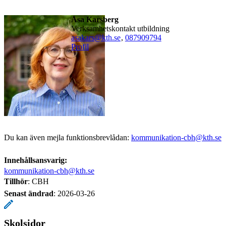
Åsa Karsberg
Verksamhetskontakt utbildning
asakars@kth.se
,
08790
9794
Profil
Du kan även mejla funktionsbrevlådan:
kommunikation-cbh@kth.se
Innehållsansvarig:
kommunikation-cbh@kth.se
Tillhör
: CBH
Senast ändrad
:
2026-03-26
Skolsidor