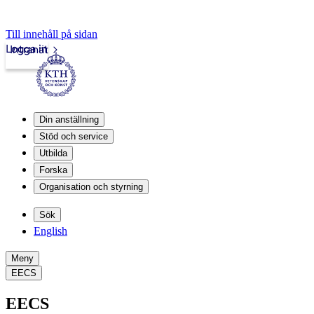
Till innehåll på sidan
Logga in
Intranät
Din anställning
Stöd och service
Utbilda
Forska
Organisation och styrning
Sök
English
Meny
EECS
EECS