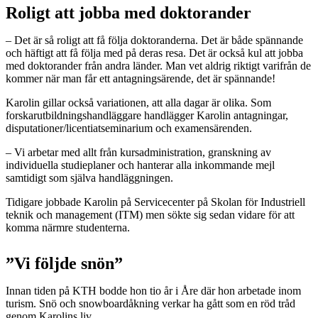
Roligt att jobba med doktorander
– Det är så roligt att få följa doktoranderna. Det är både spännande
och häftigt att få följa med på deras resa. Det är också kul att jobba
med doktorander från andra länder. Man vet aldrig riktigt varifrån de
kommer när man får ett antagningsärende, det är spännande!
Karolin gillar också variationen, att alla dagar är olika. Som
forskarutbildningshandläggare handlägger Karolin antagningar,
disputationer/licentiatseminarium och examensärenden.
– Vi arbetar med allt från kursadministration, granskning av
individuella studieplaner och hanterar alla inkommande mejl
samtidigt som själva handläggningen.
Tidigare jobbade Karolin på Servicecenter på Skolan för Industriell
teknik och management (ITM) men sökte sig sedan vidare för att
komma närmre studenterna.
”Vi följde snön”
Innan tiden på KTH bodde hon tio år i Åre där hon arbetade inom
turism. Snö och snowboardåkning verkar ha gått som en röd tråd
genom Karolins liv.