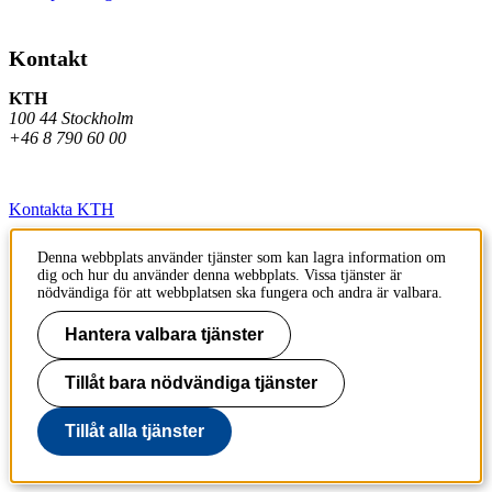
Kontakt
KTH
100 44 Stockholm
+46 8 790 60 00
Kontakta KTH
Jobba på KTH
Denna webbplats använder tjänster som kan lagra information om
dig och hur du använder denna webbplats. Vissa tjänster är
Press och media
nödvändiga för att webbplatsen ska fungera och andra är valbara.
Faktura och betalning KTH
Hantera valbara tjänster
Om KTH:s webbplatser
Tillåt bara nödvändiga tjänster
Tillgänglighetsredogörelse
Tillåt alla tjänster
Till sidans topp