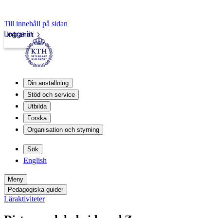
Till innehåll på sidan
Logga in
Intranät
Din anställning
Stöd och service
Utbilda
Forska
Organisation och styrning
Sök
English
Meny
Pedagogiska guider
Läraktiviteter