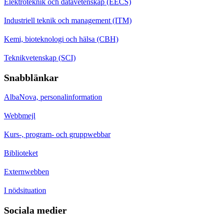
Elektroteknik och datavetenskap (EECS)
Industriell teknik och management (ITM)
Kemi, bioteknologi och hälsa (CBH)
Teknikvetenskap (SCI)
Snabblänkar
AlbaNova, personalinformation
Webbmejl
Kurs-, program- och gruppwebbar
Biblioteket
Externwebben
I nödsituation
Sociala medier