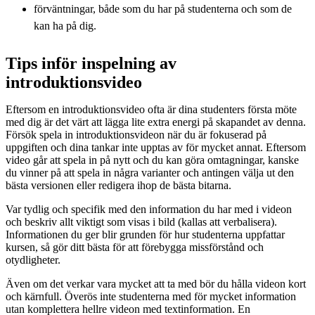
förväntningar, både som du har på studenterna och som de
kan ha på dig.
Tips inför inspelning av
introduktionsvideo
Eftersom en introduktionsvideo ofta är dina studenters första möte
med dig är det värt att lägga lite extra energi på skapandet av denna.
Försök spela in introduktionsvideon när du är fokuserad på
uppgiften och dina tankar inte upptas av för mycket annat. Eftersom
video går att spela in på nytt och du kan göra omtagningar, kanske
du vinner på att spela in några varianter och antingen välja ut den
bästa versionen eller redigera ihop de bästa bitarna.
Var tydlig och specifik med den information du har med i videon
och beskriv allt viktigt som visas i bild (kallas att verbalisera).
Informationen du ger blir grunden för hur studenterna uppfattar
kursen, så gör ditt bästa för att förebygga missförstånd och
otydligheter.
Även om det verkar vara mycket att ta med bör du hålla videon kort
och kärnfull. Överös inte studenterna med för mycket information
utan komplettera hellre videon med textinformation. En