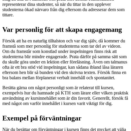
representerar dina studenter, så när du tittar in den upplever
studenterna ökad närvaro från dig eftersom du adresserar dem som
tittare.
Var personlig för att skapa engagemang
Försök att ha en naturlig tilltalston och var dig själv, då kommer du
framstå som mer personlig för studenterna som tar del av videon.
Om du framstår som konstlad under inspelningen finns risk att
studenterna blir mindre engagerade. Prata därför på samma sätt som
du skulle göra under en lektion eller föreläsning. Även om talmanus
ofta är ett bra stöd vid inspelningar, kan sådana ibland låsa läraren
eftersom hen blir så bunden vid den skrivna texten. Försök finna en
bra balans mellan förplanerat verbalt innehåll och spontanitet.
Berätta gärna om något personligt som är relaterat till kursen,
exempelvis hur du hamnade på KTH som lärare eller vilken praktisk
användning av kursinnehållet som är din favorit. Generellt, försök få
med något om varför innehållet i kursen varit viktigt för dig.
Exempel på förväntningar
När du berättar om förväntningar i kursen finns det mycket att välja