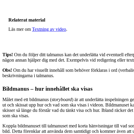
Relaterat material
Läs mer om
Textning av video
.
Tips!
Om du följer ditt talmanus kan det underlätta vid eventuell efter
någon annan hjälper dig med det. Exempelvis vid redigering eller text
Obs!
Om du har visuellt innehåll som behöver förklaras i ord (verbalis
beskrivningarna i talmanus.
Bildmanus – hur innehållet ska visas
Målet med ett bildmanus (
storyboard
) är att underlätta inspelningen g
ut och skissat upp hur och vad som ska visas i videon. Bildmanuset ka
skisser så länge du förstår vad du tänkt visa och hur. Ibland räcker d
som ska visas.
Koppla bildmanuset till talmanuset med korta hänvisningar till vad s
bild. Detta förenklar att använda dem samtidigt och kommer även att 