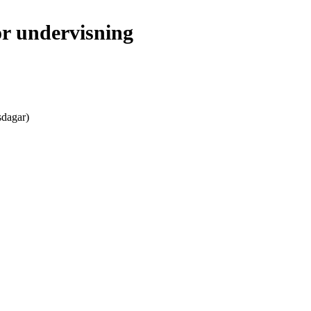
ör undervisning
sdagar)