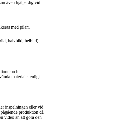
kan även hjälpa dig vid
ikeras med pilar).
ld, halvbild, helbild).
ationer och
nvända materialet enligt
er inspelningen eller vid
er pågående produktion då
en video än att göra den