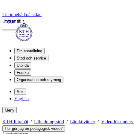
Till innehåll på sidan
Logga in
Intranät
Din anställning
Stöd och service
Utbilda
Forska
Organisation och styrning
Sök
English
Meny
KTH Intranät
Utbildningsstöd
Läraktiviteter
Video för underv
Hur gör jag en pedagogisk video?