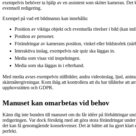
exempelvis behöver ta hjälp av en assistent som sköter kameran. Det 
eventuell redigering.
Exempel på vad ett bildmanus kan innehålla:
Position av viktiga objekt och eventuella rörelser i bild (kan ind
Position av personer.
Förändringar av kamerans position, vinkel eller bildstorlek (närbi
Interaktiva inslag, exempelvis när quiz ska läggas in.
Media som visas vid inspelningen.
Media som ska läggas in i efterhand.
Med media avses exempelvis stillbilder, andra videoinslag, ljud, anim
skärmåtergivningar. Kom ihåg att kontrollera att du har tillåtelse att a
upphovsrätten och GDPR.
Manuset kan omarbetas vid behov
Känn dig inte bunden till manuset om du får idéer på förbättringar und
redigeringen. Var dock försiktig med att göra stora förändringar und
det kan få genomgående konsekvenser. Det är bättre att ha gjort klart 
perfekt.