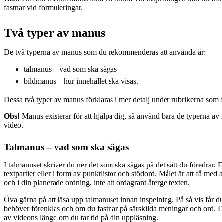
fastnar vid formuleringar.
Två typer av manus
De två typerna av manus som du rekommenderas att använda är:
talmanus – vad som ska sägas
bildmanus – hur innehållet ska visas.
Dessa två typer av manus förklaras i mer detalj under rubrikerna som f
Obs!
Manus existerar för att hjälpa dig, så använd bara de typerna av
video.
Talmanus – vad som ska sägas
I talmanuset skriver du ner det som ska sägas på det sätt du föredrar. 
textpartier eller i form av punktlistor och stödord. Målet är att få med a
och i din planerade ordning, inte att ordagrant återge texten.
Öva gärna på att läsa upp talmanuset innan inspelning. På så vis får 
behöver förenklas och om du fastnar på särskilda meningar och ord. D
av videons längd om du tar tid på din uppläsning.