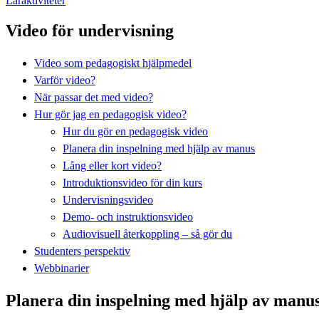
Läraktiviteter
Video för undervisning
Video som pedagogiskt hjälpmedel
Varför video?
När passar det med video?
Hur gör jag en pedagogisk video?
Hur du gör en pedagogisk video
Planera din inspelning med hjälp av manus
Lång eller kort video?
Introduktionsvideo för din kurs
Undervisningsvideo
Demo- och instruktionsvideo
Audiovisuell återkoppling – så gör du
Studenters perspektiv
Webbinarier
Planera din inspelning med hjälp av manu