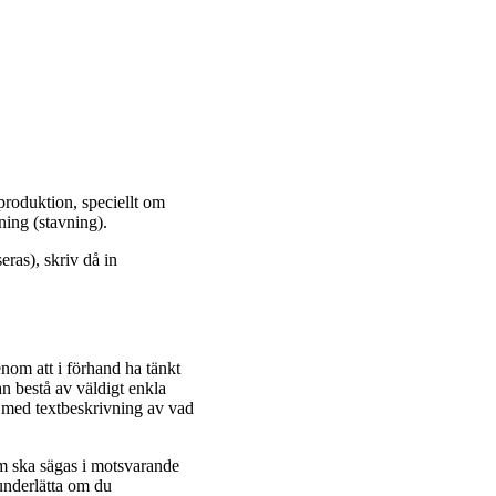
produktion, speciellt om
ning (stavning).
eras), skriv då in
enom att i förhand ha tänkt
n bestå av väldigt enkla
et med textbeskrivning av vad
om ska sägas i motsvarande
underlätta om du