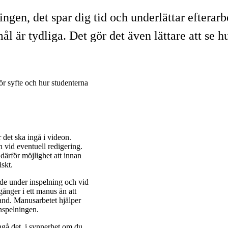
ingen, det spar dig tid och underlättar efterar
l är tydliga. Det gör det även lättare att se hu
ör syfte och hur studenterna
 det ska ingå i videon.
 vid eventuell redigering.
därför möjlighet att innan
iskt.
de under inspelning och vid
ånger i ett manus än att
hand. Manusarbetet hjälper
inspelningen.
gå det, i synnerhet om du