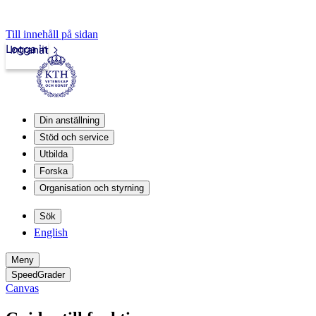
Till innehåll på sidan
Logga in
Intranät
Din anställning
Stöd och service
Utbilda
Forska
Organisation och styrning
Sök
English
Meny
SpeedGrader
Canvas