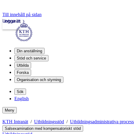
Till innehåll på sidan
Logga in
Intranät
Din anställning
Stöd och service
Utbilda
Forska
Organisation och styrning
Sök
English
Meny
KTH Intranät
Utbildningsstöd
Utbildningsadministrativa process
Salsexamination med kompensatoriskt stöd