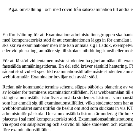
P.g.a. omställning i och med covid från salsexamination till andra
En förutsättning för att Examinationsadministrationsgruppen ska hante
med kompensatoriskt stöd är att examinationen läggs in för anmälan 
ska skriva examinationer men inte kan anmäla sig i Ladok, exempelvis 
eller vid plussning, anmäler sig till skolans utbildningskansli eller mo
För att få stöd vid tentamen måste studenten ha gjort anmälan till exami
fastställda anmälningstiderna. En del stöd kräver särskild hantering. För a
sådant stöd vid ett specifikt examinationstillfälle måste studenten anm
webbformulär. Examinator beviljar och avslår stöd.
Redan när kommande termins schema släpps påbörjas planering av 
av lokaler för terminens examinationstillfällen. När webbanmälan till e
stängt sammanställs listor över anmälda studenter. Listorna sammanstäl
som har anmält sig till examinationstillfället, vilka studenter som har
webbformuläret samt utifrån de beslut om stöd som skickats in via 
administratör på skola. De sammanställda listorna är underlag för hur 
placeras i sal med kompensatoriskt stöd. Examinationsadministration
via epost om salsplacering och skrivtid till både studenten och examin
före examinationstillfället.