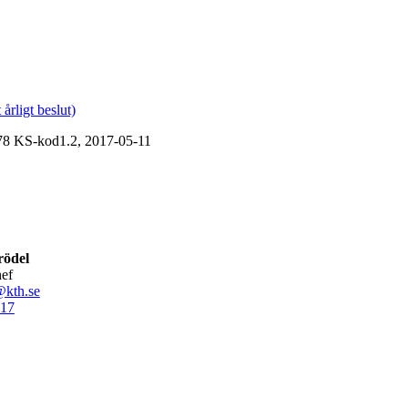
årligt beslut)
78 KS-kod1.2, 2017-05-11
rödel
hef
@kth.se
17