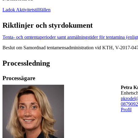
Ladok Aktivitetstillfällen
Riktlinjer och styrdokument
Tenta- och omtentaperioder samt anmälningstider för tentamina (enligt 
Beslut om Samordnad tentamensadministration vid KTH, V-2017-04
Processledning
Processägare
Petra K
enhetsc
pkrodel
08790
92
Profil