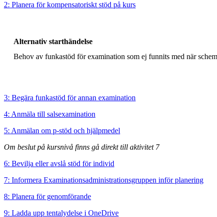
2: Planera för kompensatoriskt stöd på kurs
Alternativ starthändelse
Behov av funkastöd för examination som ej funnits med när schema
3: Begära funkastöd för annan examination
4: Anmäla till salsexamination
5: Anmälan om p-stöd och hjälpmedel
Om beslut på kursnivå finns gå direkt till aktivitet 7
6: Bevilja eller avslå stöd för individ
7: Informera Examinationsadministrationsgruppen inför planering
8: Planera för genomförande
9: Ladda upp tentalydelse i OneDrive