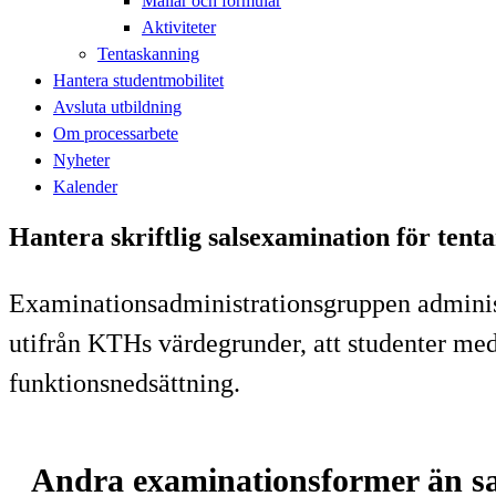
Mallar och formulär
Aktiviteter
Tentaskanning
Hantera studentmobilitet
Avsluta utbildning
Om processarbete
Nyheter
Kalender
Hantera skriftlig salsexamination för ten
Examinationsadministrationsgruppen administ
utifrån KTHs värdegrunder, att studenter med
funktionsnedsättning.
Andra examinationsformer än s