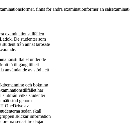
 examinationsformer, finns för andra examinationformer än salsexaminati
ra examinationstillfällen
i Ladok. De studenter som
student från annat lärosäte
tsvarande.
nationstillfället under de
tt få tillgång till ett
äla användande av stöd i ett
vaktbemanning och bokning
xaminationstillfället har
ls utifrån vilka studenter
 anmält stöd genom
KTH OneDrive av
studenterna sedan skall
sgruppen skickar information
atorerna senast tre dagar