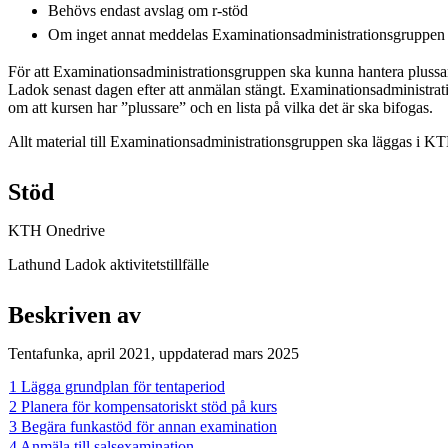
Behövs endast avslag om r-stöd
Om inget annat meddelas Examinationsadministrationsgruppen be
För att Examinationsadministrationsgruppen ska kunna hantera plussar
Ladok senast dagen efter att anmälan stängt. Examinationsadministra
om att kursen har ”plussare” och en lista på vilka det är ska bifogas.
Allt material till Examinationsadministrationsgruppen ska läggas i K
Stöd
KTH Onedrive
Lathund Ladok aktivitetstillfälle
Beskriven av
Tentafunka, april 2021, uppdaterad mars 2025
1 Lägga grundplan för tentaperiod
2 Planera för kompensatoriskt stöd på kurs
3 Begära funkastöd för annan examination
4 Anmäla till salsexamination