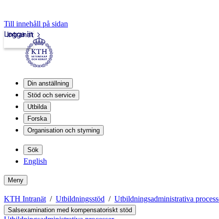
Till innehåll på sidan
Logga in
Intranät
Din anställning
Stöd och service
Utbilda
Forska
Organisation och styrning
Sök
English
Meny
KTH Intranät
Utbildningsstöd
Utbildningsadministrativa process
Salsexamination med kompensatoriskt stöd