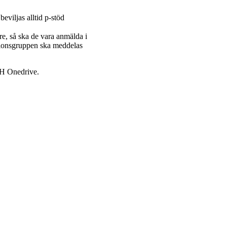
viljas alltid p-stöd
e, så ska de vara anmälda i
tionsgruppen ska meddelas
TH Onedrive.