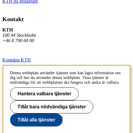
KTH på Instagram
Kontakt
KTH
100 44 Stockholm
+46 8 790 60 00
Kontakta KTH
Jobba på KTH
Denna webbplats använder tjänster som kan lagra information om
dig och hur du använder denna webbplats. Vissa tjänster är
Press och media
nödvändiga för att webbplatsen ska fungera och andra är valbara.
Faktura och betalning KTH
Hantera valbara tjänster
Om KTH:s webbplatser
Tillåt bara nödvändiga tjänster
Tillgänglighetsredogörelse
Tillåt alla tjänster
Till sidans topp