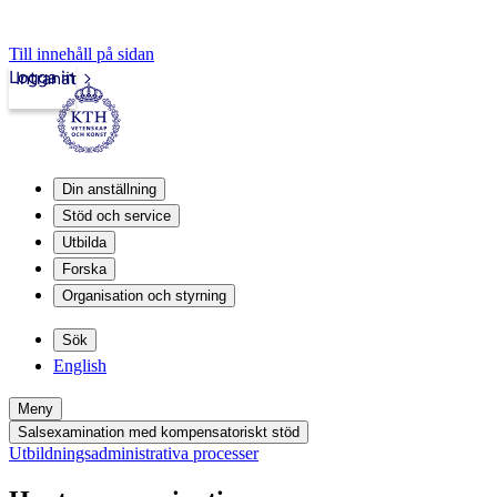
Till innehåll på sidan
Logga in
Intranät
Din anställning
Stöd och service
Utbilda
Forska
Organisation och styrning
Sök
English
Meny
Salsexamination med kompensatoriskt stöd
Utbildningsadministrativa processer