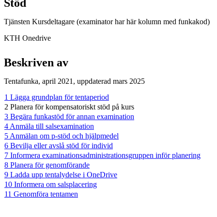
Stöd
Tjänsten Kursdeltagare (examinator har här kolumn med funkakod)
KTH Onedrive
Beskriven av
Tentafunka, april 2021, uppdaterad mars 2025
1 Lägga grundplan för tentaperiod
2 Planera för kompensatoriskt stöd på kurs
3 Begära funkastöd för annan examination
4 Anmäla till salsexamination
5 Anmälan om p-stöd och hjälpmedel
6 Bevilja eller avslå stöd för individ
7 Informera examinationsadministrationsgruppen inför planering
8 Planera för genomförande
9 Ladda upp tentalydelse i OneDrive
10 Informera om salsplacering
11 Genomföra tentamen