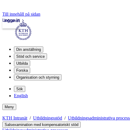
Till innehåll på sidan
Logga in
Intranät
Din anställning
Stöd och service
Utbilda
Forska
Organisation och styrning
Sök
English
Meny
KTH Intranät
Utbildningsstöd
Utbildningsadministrativa process
Salsexamination med kompensatoriskt stöd