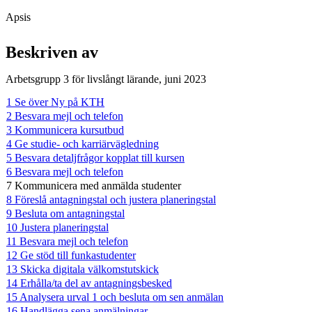
Apsis
Beskriven av
Arbetsgrupp 3 för livslångt lärande, juni 2023
1 Se över Ny på KTH
2 Besvara mejl och telefon
3 Kommunicera kursutbud
4 Ge studie- och karriärvägledning
5 Besvara detaljfrågor kopplat till kursen
6 Besvara mejl och telefon
7 Kommunicera med anmälda studenter
8 Föreslå antagningstal och justera planeringstal
9 Besluta om antagningstal
10 Justera planeringstal
11 Besvara mejl och telefon
12 Ge stöd till funkastudenter
13 Skicka digitala välkomstutskick
14 Erhålla/ta del av antagningsbesked
15 Analysera urval 1 och besluta om sen anmälan
16 Handlägga sena anmälningar