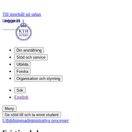
Till innehåll på sidan
Logga in
Intranät
Din anställning
Stöd och service
Utbilda
Forska
Organisation och styrning
Sök
English
Meny
Ge stöd till och ta emot student
Utbildningsadministrativa processer