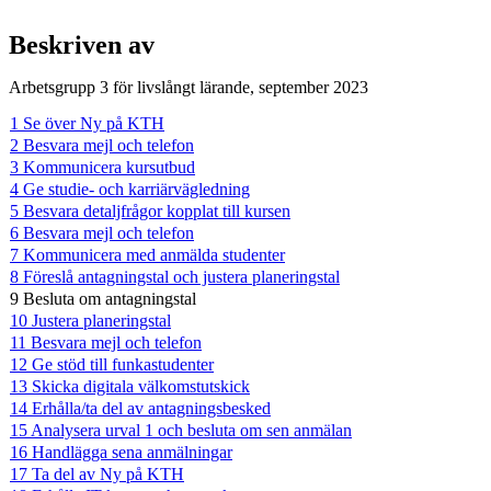
Beskriven av
Arbetsgrupp 3 för livslångt lärande, september 2023
1 Se över Ny på KTH
2 Besvara mejl och telefon
3 Kommunicera kursutbud
4 Ge studie- och karriärvägledning
5 Besvara detaljfrågor kopplat till kursen
6 Besvara mejl och telefon
7 Kommunicera med anmälda studenter
8 Föreslå antagningstal och justera planeringstal
9 Besluta om antagningstal
10 Justera planeringstal
11 Besvara mejl och telefon
12 Ge stöd till funkastudenter
13 Skicka digitala välkomstutskick
14 Erhålla/ta del av antagningsbesked
15 Analysera urval 1 och besluta om sen anmälan
16 Handlägga sena anmälningar
17 Ta del av Ny på KTH