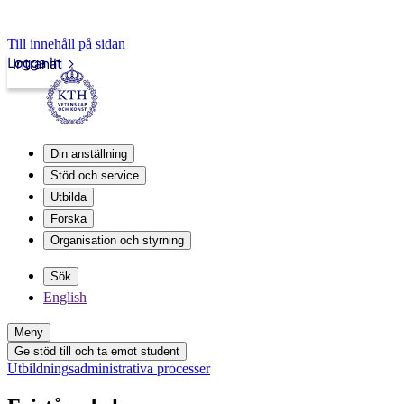
Till innehåll på sidan
Logga in
Intranät
Din anställning
Stöd och service
Utbilda
Forska
Organisation och styrning
Sök
English
Meny
Ge stöd till och ta emot student
Utbildningsadministrativa processer