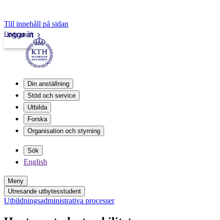
Till innehåll på sidan
Logga in
Intranät
Din anställning
Stöd och service
Utbilda
Forska
Organisation och styrning
Sök
English
Meny
Utresande utbytesstudent
Utbildningsadministrativa processer