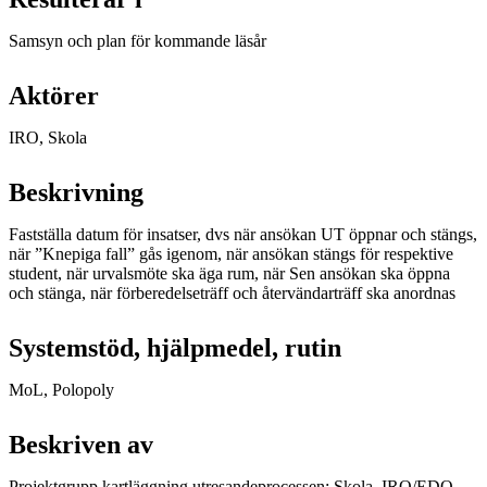
Samsyn och plan för kommande läsår
Aktörer
IRO, Skola
Beskrivning
Fastställa datum för insatser, dvs när ansökan UT öppnar och stängs,
när ”Knepiga fall” gås igenom, när ansökan stängs för respektive
student, när urvalsmöte ska äga rum, när Sen ansökan ska öppna
och stänga, när förberedelseträff och återvändarträff ska anordnas
Systemstöd, hjälpmedel, rutin
MoL, Polopoly
Beskriven av
Projektgrupp kartläggning utresandeprocessen: Skola, IRO/EDO,