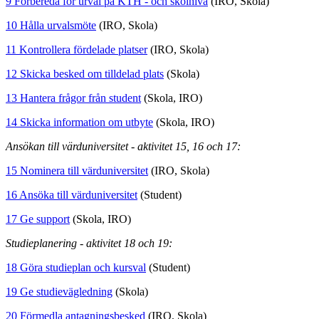
9 Förbereda för urval på KTH - och skolnivå
(IRO, Skola)
10 Hålla urvalsmöte
(IRO, Skola)
11 Kontrollera fördelade platser
(IRO, Skola)
12 Skicka besked om tilldelad plats
(Skola)
13 Hantera frågor från student
(Skola, IRO)
14 Skicka information om utbyte
(Skola, IRO)
Ansökan till värduniversitet - aktivitet 15, 16 och 17:
15 Nominera till värduniversitet
(IRO, Skola)
16 Ansöka till värduniversitet
(Student)
17 Ge support
(Skola, IRO)
Studieplanering - aktivitet 18 och 19:
18 Göra studieplan och kursval
(Student)
19 Ge studievägledning
(Skola)
20 Förmedla antagningsbesked
(IRO, Skola)