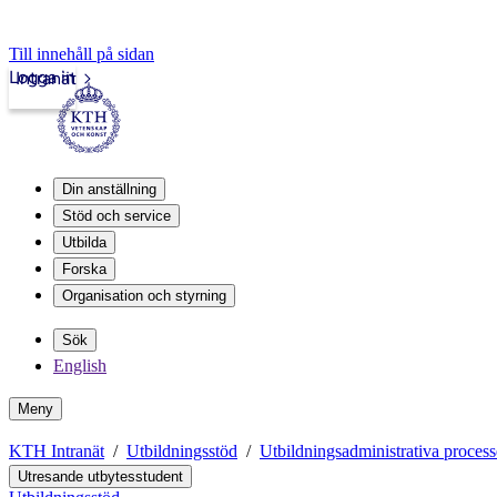
Till innehåll på sidan
Logga in
Intranät
Din anställning
Stöd och service
Utbilda
Forska
Organisation och styrning
Sök
English
Meny
KTH Intranät
Utbildningsstöd
Utbildningsadministrativa process
Utresande utbytesstudent