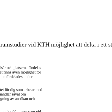
ramstudier vid KTH möjlighet att delta i ett 
sår och platserna fördelas
Det finns även möjlighet för
inte fördelades under
tet för dig som arbetar med
 handlar såväl om
äggning av ansökan och
er avvika från processen vid