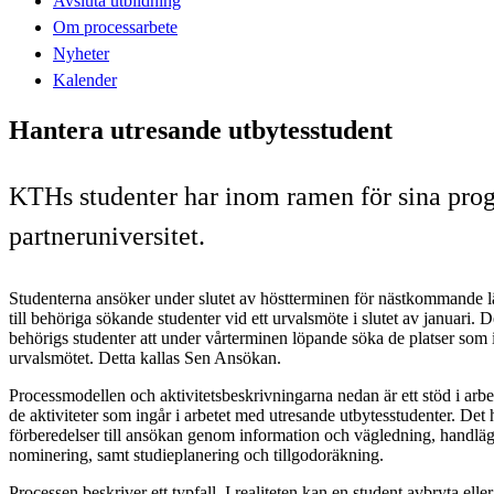
Avsluta utbildning
Om processarbete
Nyheter
Kalender
Hantera utresande utbytesstudent
KTHs studenter har inom ramen för sina prog
partneruniversitet.
Studenterna ansöker under slutet av höstterminen för nästkommande lä
till behöriga sökande studenter vid ett urvalsmöte i slutet av januari. 
behörigs studenter att under vårterminen löpande söka de platser som 
urvalsmötet. Detta kallas Sen Ansökan.
Processmodellen och aktivitetsbeskrivningarna nedan är ett stöd i arbe
de aktiviteter som ingår i arbetet med utresande utbytesstudenter. Det
förberedelser till ansökan genom information och vägledning, handl
nominering, samt studieplanering och tillgodoräkning.
Processen beskriver ett typfall. I realiteten kan en student avbryta ell