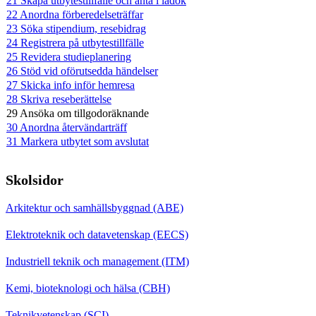
21 Skapa utbytestillfälle och anta i ladok
22 Anordna förberedelseträffar
23 Söka stipendium, resebidrag
24 Registrera på utbytestillfälle
25 Revidera studieplanering
26 Stöd vid oförutsedda händelser
27 Skicka info inför hemresa
28 Skriva reseberättelse
29 Ansöka om tillgodoräknande
30 Anordna återvändarträff
31 Markera utbytet som avslutat
Skolsidor
Arkitektur och samhällsbyggnad (ABE)
Elektroteknik och datavetenskap (EECS)
Industriell teknik och management (ITM)
Kemi, bioteknologi och hälsa (CBH)
Teknikvetenskap (SCI)