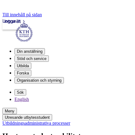
Till innehåll på sidan
Logga in
Intranät
Din anställning
Stöd och service
Utbilda
Forska
Organisation och styrning
Sök
English
Meny
Utresande utbytesstudent
Utbildningsadministrativa processer