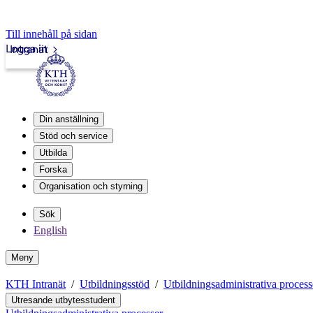
Till innehåll på sidan
Logga in
Intranät
Din anställning
Stöd och service
Utbilda
Forska
Organisation och styrning
Sök
English
Meny
KTH Intranät
Utbildningsstöd
Utbildningsadministrativa process
Utresande utbytesstudent