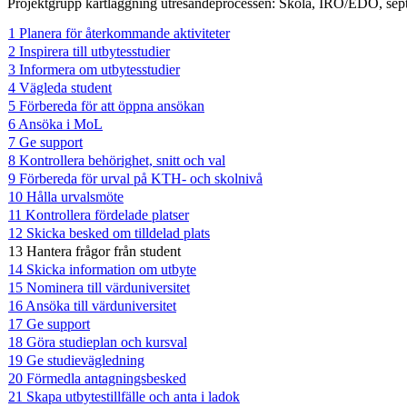
Projektgrupp kartläggning utresandeprocessen: Skola, IRO/EDO, se
1 Planera för återkommande aktiviteter
2 Inspirera till utbytesstudier
3 Informera om utbytesstudier
4 Vägleda student
5 Förbereda för att öppna ansökan
6 Ansöka i MoL
7 Ge support
8 Kontrollera behörighet, snitt och val
9 Förbereda för urval på KTH- och skolnivå
10 Hålla urvalsmöte
11 Kontrollera fördelade platser
12 Skicka besked om tilldelad plats
13 Hantera frågor från student
14 Skicka information om utbyte
15 Nominera till värduniversitet
16 Ansöka till värduniversitet
17 Ge support
18 Göra studieplan och kursval
19 Ge studievägledning
20 Förmedla antagningsbesked
21 Skapa utbytestillfälle och anta i ladok