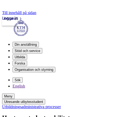
Till innehåll på sidan
Logga in
Intranät
Din anställning
Stöd och service
Utbilda
Forska
Organisation och styrning
Sök
English
Meny
Utresande utbytesstudent
Utbildningsadministrativa processer