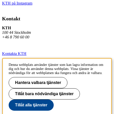
KTH på Instagram
Kontakt
KTH
100 44 Stockholm
+46 8 790 60 00
Kontakta KTH
Jobba på KTH
Denna webbplats använder tjänster som kan lagra information om
dig och hur du använder denna webbplats. Vissa tjänster är
Press och media
nödvändiga för att webbplatsen ska fungera och andra är valbara.
Faktura och betalning KTH
Hantera valbara tjänster
Om KTH:s webbplatser
Tillåt bara nödvändiga tjänster
Tillgänglighetsredogörelse
Tillåt alla tjänster