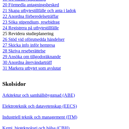
20 Förmedla antagningsbesked
21 Skapa utbytestillfälle och anta i ladok
22 Anordna förberedelseträffar
23 Söka stipendium, resebidrag
24 Registrera på utbytestillfälle
25 Revidera studieplanering
26 Stöd vid oförutsedda händelser
27 Skicka info inför hemresa
28 Skriva reseberättelse
29 Ansöka om tillgodoräknande
30 Anordna återvändarträff
31 Markera utbytet som avslutat
Skolsidor
Arkitektur och samhällsbyggnad (ABE)
Elektroteknik och datavetenskap (EECS)
Industriell teknik och management (ITM)
Kemi, bioteknologi och hälsa (CBH)