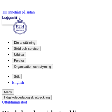
Till innehåll på sidan
Logga in
Intranät
Din anställning
Stöd och service
Utbilda
Forska
Organisation och styrning
Sök
English
Meny
Högskolepedagogisk utveckling
Utbildningsstöd