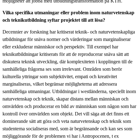
möjligheter att jobba med utbildningstransformation på KTH.
Vilka specifika utmaningar eller problem inom naturvetenskap
och teknikutbildning syftar projektet till att lösa?
Decennier av forskning har kritiserat teknik- och naturvetenskapliga
utbildningar för snäva normer och värderingar som marginaliserar
eller exkluderar människor och perspektiv. Till exempel har
teknikutbildningar kritiserats för att de reproducerar snäva sätt att
diskutera teknisk utveckling, där komplexiteten i kopplingen till de
samhälleliga frågorna ses som irrelevant. Områden som berör
kulturella yttringar som subjektivitet, empati och kreativitet
marginaliseras, vilket begränsar möjligheterna att adressera
samhälleliga utmaningar. Utbildningar i westländerna, speciellt inom
naturvetenskap och teknik, skapar distans mellan människan och
omvärlden och producerar en bild av människan som någon som har
kontroll över omvärlden som objekt. Det vill säga att det finns ett
dominerande sätt att göra och veta naturvetenskap och teknik som
studenterna socialiseras med, som är begränsande och kan ses som
möjliggörande för de problemen vi har i Antropocenen, t ex