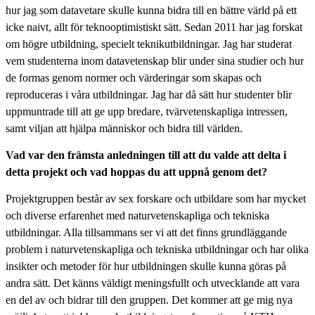
hur jag som datavetare skulle kunna bidra till en bättre värld på ett
icke naivt, allt för teknooptimistiskt sätt. Sedan 2011 har jag forskat
om högre utbildning, specielt teknikutbildningar. Jag har studerat
vem studenterna inom datavetenskap blir under sina studier och hur
de formas genom normer och värderingar som skapas och
reproduceras i våra utbildningar. Jag har då sätt hur studenter blir
uppmuntrade till att ge upp bredare, tvärvetenskapliga intressen,
samt viljan att hjälpa människor och bidra till världen.
Vad var den främsta anledningen till att du valde att delta i
detta projekt och vad hoppas du att uppnå genom det?
Projektgruppen består av sex forskare och utbildare som har mycket
och diverse erfarenhet med naturvetenskapliga och tekniska
utbildningar. Alla tillsammans ser vi att det finns grundläggande
problem i naturvetenskapliga och tekniska utbildningar och har olika
insikter och metoder för hur utbildningen skulle kunna göras på
andra sätt. Det känns väldigt meningsfullt och utvecklande att vara
en del av och bidrar till den gruppen. Det kommer att ge mig nya