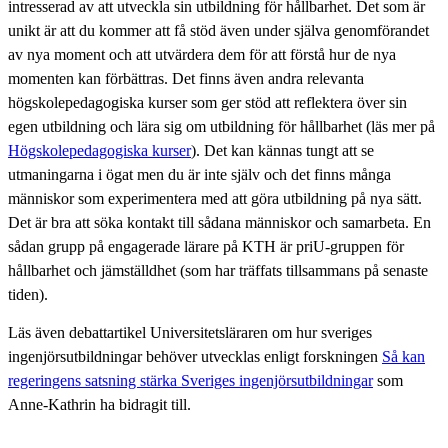
intresserad av att utveckla sin utbildning för hållbarhet. Det som är
unikt är att du kommer att få stöd även under själva genomförandet
av nya moment och att utvärdera dem för att förstå hur de nya
momenten kan förbättras. Det finns även andra relevanta
högskolepedagogiska kurser som ger stöd att reflektera över sin
egen utbildning och lära sig om utbildning för hållbarhet (läs mer på
Högskolepedagogiska kurser
). Det kan kännas tungt att se
utmaningarna i ögat men du är inte själv och det finns många
människor som experimentera med att göra utbildning på nya sätt.
Det är bra att söka kontakt till sådana människor och samarbeta. En
sådan grupp på engagerade lärare på KTH är priU-gruppen för
hållbarhet och jämställdhet (som har träffats tillsammans på senaste
tiden).
Läs även debattartikel Universitetsläraren om hur sveriges
ingenjörsutbildningar behöver utvecklas enligt forskningen
Så kan
regeringens satsning stärka Sveriges ingenjörsutbildningar
som
Anne-Kathrin ha bidragit till.