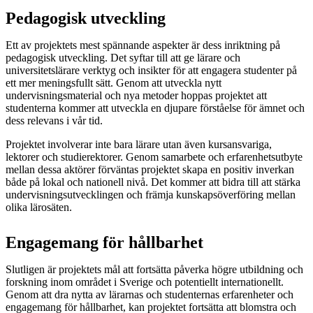
Pedagogisk utveckling
Ett av projektets mest spännande aspekter är dess inriktning på
pedagogisk utveckling. Det syftar till att ge lärare och
universitetslärare verktyg och insikter för att engagera studenter på
ett mer meningsfullt sätt. Genom att utveckla nytt
undervisningsmaterial och nya metoder hoppas projektet att
studenterna kommer att utveckla en djupare förståelse för ämnet och
dess relevans i vår tid.
Projektet involverar inte bara lärare utan även kursansvariga,
lektorer och studierektorer. Genom samarbete och erfarenhetsutbyte
mellan dessa aktörer förväntas projektet skapa en positiv inverkan
både på lokal och nationell nivå. Det kommer att bidra till att stärka
undervisningsutvecklingen och främja kunskapsöverföring mellan
olika lärosäten.
Engagemang för hållbarhet
Slutligen är projektets mål att fortsätta påverka högre utbildning och
forskning inom området i Sverige och potentiellt internationellt.
Genom att dra nytta av lärarnas och studenternas erfarenheter och
engagemang för hållbarhet, kan projektet fortsätta att blomstra och