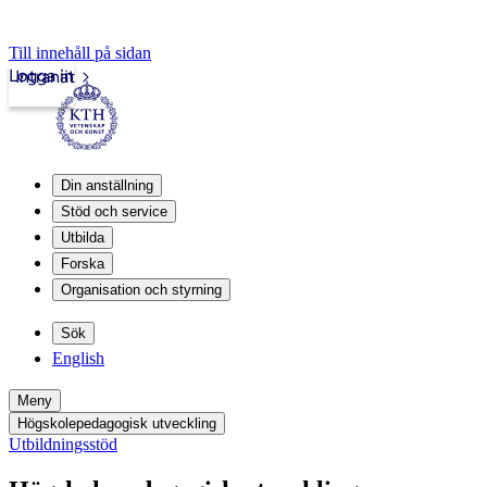
Till innehåll på sidan
Logga in
Intranät
Din anställning
Stöd och service
Utbilda
Forska
Organisation och styrning
Sök
English
Meny
Högskolepedagogisk utveckling
Utbildningsstöd