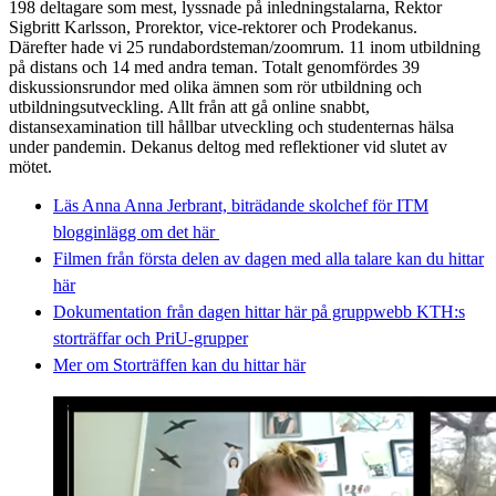
198 deltagare som mest, lyssnade på inledningstalarna, Rektor
Sigbritt Karlsson, Prorektor, vice-rektorer och Prodekanus.
Därefter hade vi 25 rundabordsteman/zoomrum. 11 inom utbildning
på distans och 14 med andra teman. Totalt genomfördes 39
diskussionsrundor med olika ämnen som rör utbildning och
utbildningsutveckling. Allt från att gå online snabbt,
distansexamination till hållbar utveckling och studenternas hälsa
under pandemin. Dekanus deltog med reflektioner vid slutet av
mötet.
Läs Anna Anna Jerbrant, biträdande skolchef för ITM
blogginlägg om det här
Filmen från första delen av dagen med alla talare kan du hittar
här
Dokumentation från dagen hittar här på gruppwebb KTH:s
storträffar och PriU-grupper
​​​​​​​Mer om Storträffen kan du hittar här