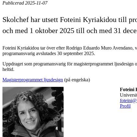
Publicerad 2025-11-07
Skolchef har utsett Foteini Kyriakidou till 
och med 1 oktober 2025 till och med 31 dec
Foteini Kyriakidou tar över efter Rodrigo Eduardo Muro Avendano, 
programansvarig avslutades 30 september 2025.
Uppdraget som programansvarig för magisterprogrammet ljusdesign o
heltid.
Magisterprogrammet ljusdesign
(på engelska)
Foteini
univers
foteini@
Profil