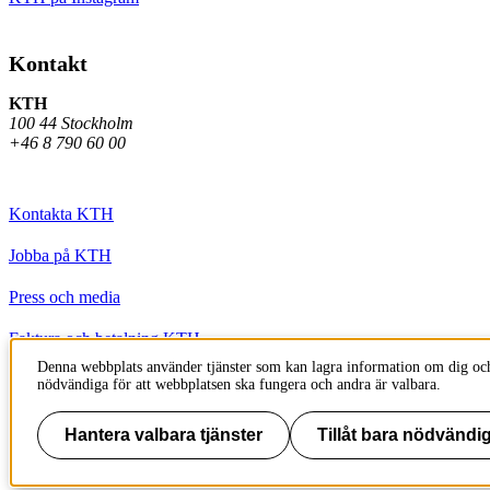
Kontakt
KTH
100 44 Stockholm
+46 8 790 60 00
Kontakta KTH
Jobba på KTH
Press och media
Faktura och betalning KTH
Denna webbplats använder tjänster som kan lagra information om dig och
Om KTH:s webbplatser
nödvändiga för att webbplatsen ska fungera och andra är valbara.
Tillgänglighetsredogörelse
Hantera valbara tjänster
Tillåt bara nödvändig
Till sidans topp