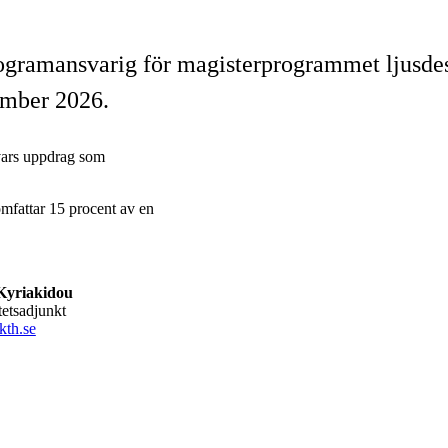
programansvarig för magisterprogrammet ljusde
ember 2026.
vars uppdrag som
mfattar 15 procent av en
 Kyriakidou
itetsadjunkt
kth.se