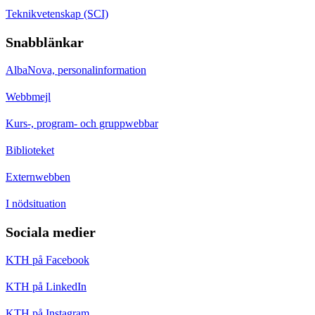
Teknikvetenskap (SCI)
Snabblänkar
AlbaNova, personalinformation
Webbmejl
Kurs-, program- och gruppwebbar
Biblioteket
Externwebben
I nödsituation
Sociala medier
KTH på Facebook
KTH på LinkedIn
KTH på Instagram