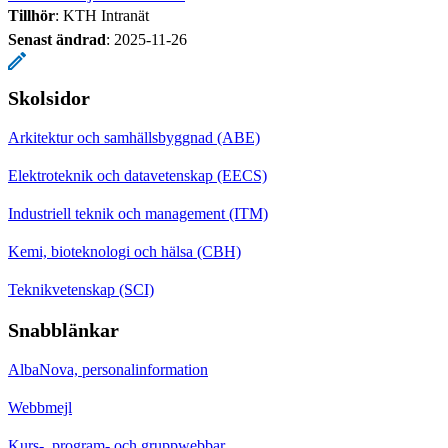
Tillhör
: KTH Intranät
Senast ändrad
:
2025-11-26
Skolsidor
Arkitektur och samhällsbyggnad (ABE)
Elektroteknik och datavetenskap (EECS)
Industriell teknik och management (ITM)
Kemi, bioteknologi och hälsa (CBH)
Teknikvetenskap (SCI)
Snabblänkar
AlbaNova, personalinformation
Webbmejl
Kurs-, program- och gruppwebbar