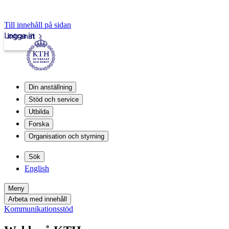
Till innehåll på sidan
Logga in
Intranät
Din anställning
Stöd och service
Utbilda
Forska
Organisation och styrning
Sök
English
Meny
Arbeta med innehåll
Kommunikationsstöd