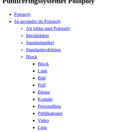
Publiceringssystemet Polopoly
Polopoly
Så använder du Polopoly
Att jobba med Polopoly
Introduktion
Standardartikel
Standardavdelning
Block
Block
Länk
Bild
Puff
Bilaga
Kontakt
Personallista
Publikationer
Video
Lista