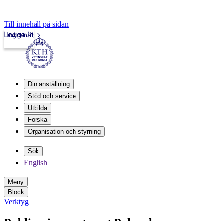
Till innehåll på sidan
Logga in
Intranät
Din anställning
Stöd och service
Utbilda
Forska
Organisation och styrning
Sök
English
Meny
Block
Verktyg