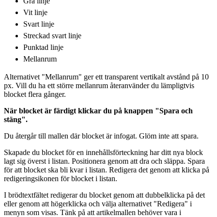
Grå linje
Vit linje
Svart linje
Streckad svart linje
Punktad linje
Mellanrum
Alternativet "Mellanrum" ger ett transparent vertikalt avstånd på 10
px. Vill du ha ett större mellanrum återanvänder du lämpligtvis
blocket flera gånger.
När blocket är färdigt klickar du på knappen "Spara och
stäng".
Du återgår till mallen där blocket är infogat. Glöm inte att spara.
Skapade du blocket för en innehållsförteckning har ditt nya block
lagt sig överst i listan. Positionera genom att dra och släppa. Spara
för att blocket ska bli kvar i listan. Redigera det genom att klicka på
redigeringsikonen för blocket i listan.
I brödtextfältet redigerar du blocket genom att dubbelklicka på det
eller genom att högerklicka och välja alternativet "Redigera" i
menyn som visas. Tänk på att artikelmallen behöver vara i