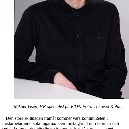
Mikael Visén, HR-specialist på KTH. Foto: Theresia Köhlin
– Den stora skillnaden framåt kommer vara kontinuiteten i
medarbetarundersökningarna. Den första går ut nu i februari och
sedan kommer det ytterligare tre under året. Det nya systemet