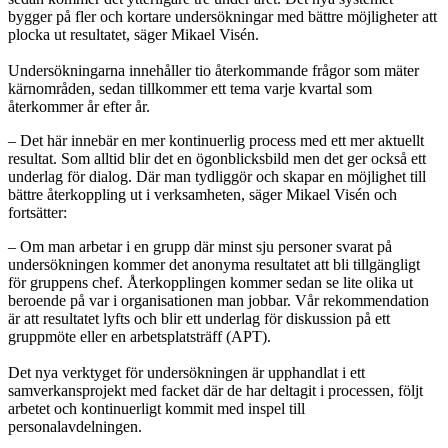
bygger på fler och kortare undersökningar med bättre möjligheter att
plocka ut resultatet, säger Mikael Visén.
Undersökningarna innehåller tio återkommande frågor som mäter
kärnområden, sedan tillkommer ett tema varje kvartal som
återkommer år efter år.
– Det här innebär en mer kontinuerlig process med ett mer aktuellt
resultat. Som alltid blir det en ögonblicksbild men det ger också ett
underlag för dialog. Där man tydliggör och skapar en möjlighet till
bättre återkoppling ut i verksamheten, säger Mikael Visén och
fortsätter:
– Om man arbetar i en grupp där minst sju personer svarat på
undersökningen kommer det anonyma resultatet att bli tillgängligt
för gruppens chef. Återkopplingen kommer sedan se lite olika ut
beroende på var i organisationen man jobbar. Vår rekommendation
är att resultatet lyfts och blir ett underlag för diskussion på ett
gruppmöte eller en arbetsplatsträff (APT).
Det nya verktyget för undersökningen är upphandlat i ett
samverkansprojekt med facket där de har deltagit i processen, följt
arbetet och kontinuerligt kommit med inspel till
personalavdelningen.