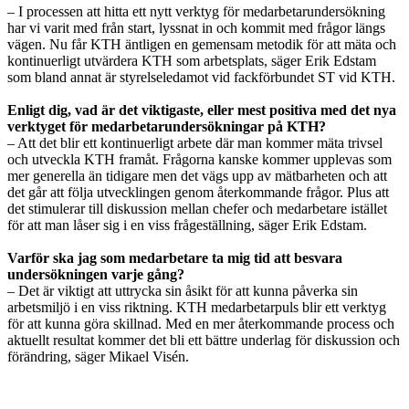
– I processen att hitta ett nytt verktyg för medarbetarundersökning
har vi varit med från start, lyssnat in och kommit med frågor längs
vägen. Nu får KTH äntligen en gemensam metodik för att mäta och
kontinuerligt utvärdera KTH som arbetsplats, säger Erik Edstam
som bland annat är styrelseledamot vid fackförbundet ST vid KTH.
Enligt dig, vad är det viktigaste, eller mest positiva med det nya
verktyget för medarbetarundersökningar på KTH?
– Att det blir ett kontinuerligt arbete där man kommer mäta trivsel
och utveckla KTH framåt. Frågorna kanske kommer upplevas som
mer generella än tidigare men det vägs upp av mätbarheten och att
det går att följa utvecklingen genom återkommande frågor. Plus att
det stimulerar till diskussion mellan chefer och medarbetare istället
för att man låser sig i en viss frågeställning, säger Erik Edstam.
Varför ska jag som medarbetare ta mig tid att besvara
undersökningen varje gång?
– Det är viktigt att uttrycka sin åsikt för att kunna påverka sin
arbetsmiljö i en viss riktning. KTH medarbetarpuls blir ett verktyg
för att kunna göra skillnad. Med en mer återkommande process och
aktuellt resultat kommer det bli ett bättre underlag för diskussion och
förändring, säger Mikael Visén.