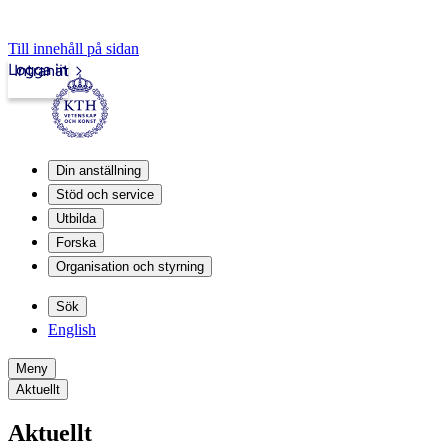
Till innehåll på sidan
Logga in
Intranät
Din anställning
Stöd och service
Utbilda
Forska
Organisation och styrning
Sök
English
Meny
Aktuellt
Aktuellt