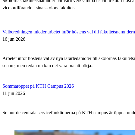
Skolornas fakultetsnämnder har varit verksamma i snart tre år. I höst 
vice ordförande i sina skolors fakultets...
Valberedningen inleder arbetet inför höstens val till fakultetsnämnder
16 jun 2026
Arbetet inför höstens val av nya lärarledamöter till skolornas fakul
senare, men redan nu kan det vara bra att börja...
Sommaröppet på KTH Campus 2026
11 jun 2026
Se hur de centrala servicefunktionerna på KTH campus är öppna un