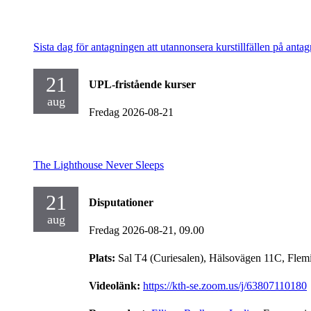
Sista dag för antagningen att utannonsera kurstillfällen på antag
21
UPL-fristående kurser
aug
Fredag 2026-08-21
The Lighthouse Never Sleeps
21
Disputationer
aug
Fredag 2026-08-21,
09.00
Plats:
Sal T4 (Curiesalen), Hälsovägen 11C, Flem
Videolänk:
https://kth-se.zoom.us/j/63807110180