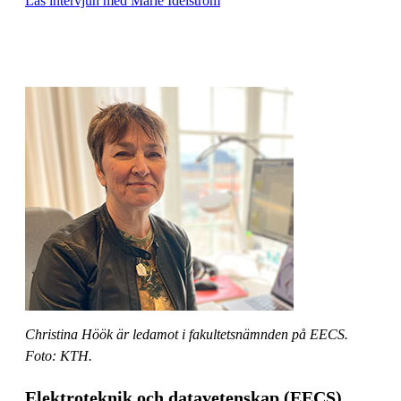
Läs intervjun med Marie Idelström
Christina Höök är ledamot i fakultetsnämnden på EECS.
Foto: KTH.
Elektroteknik och datavetenskap (EECS)