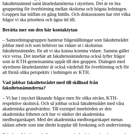
fakultetsnämnd samt lärarledamöterna i styrelsen. Det är en bra
gruppering för överhörning mellan skolorna och högsta ledningen.
Gruppen har träffats en gång hittills. Och diskussionen har rört vilka
frågor vi ska prioritera och ägna tid till.
Berätta mer om den här kontaktytan
– Samordningsgruppen hanterar frågeställningar som fakultetsrådet
jobbar med och som behöver tas vidare ut i skolornas
fakultetsnämnder, för att vi ska kunna komma vidare. Samma gäller
vice versa. Det innebär att fakultetsnämnderna också lyfter frågor
som är KTH-gemensamma uppåt till den gruppen. Dialogen med
styrelsens lärarledamöter är också värdefull för överhörning och för
att förstå olika perspektiv i ledningen av KTH.
Vad jobbar fakultetsrådet med till skillnad från
fakultetsnämnderna?
– Vi har i mycket liknande frågor men för olika nivåer, KTH-
respektive skolnivå. Och så jobbar också fakultetsrådet med våra
akademiska grundvärden. Till exempel innebörden av den
akademiska friheten och hur vi stärker det akademiska
medborgarskapet. Med det akademiska medborgarskapet menas
sådant arbete som inte direkt kopplar till forskning och undervisning.