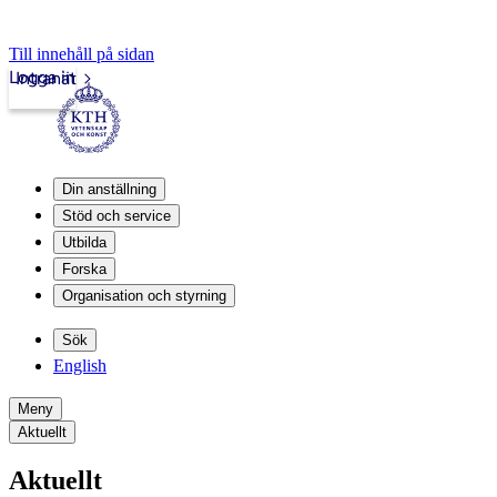
Till innehåll på sidan
Logga in
Intranät
Din anställning
Stöd och service
Utbilda
Forska
Organisation och styrning
Sök
English
Meny
Aktuellt
Aktuellt