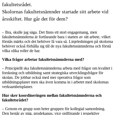
fakultetsrådet.
Skolornas fakultetsnämnder startade sitt arbete vid
årsskiftet. Hur går det för dem?
– Bra, skulle jag säga. Det finns ett stort engagemang, men
fakultetsnämnderna är fortfarande bara i starten av sitt arbete, vilket
förstås märks och det behöver få vara så. Linjeledningen på skolorna
behöver också förhålla sig till de nya fakultetsnämnderna och förstå
vilka olika roller de har.
Vilka frågor arbetar fakultetsnämnderna med?
– Principiellt ska fakultetsnämnderna arbeta med frågor om kvalitet i
forskning och utbildning samt strategiska utvecklingsfrågor för
skolan. De jobbar också med mer operativa frågor som
utbildningsplaner men ska även komma in i arbetet med skolornas
verksamhetsplaner.
Hur sker koordineringen mellan fakultetsnämnderna och
fakultetsrådet?
– Genom en grupp som heter gruppen för kollegial samordning.
Den består av mig, prodekanus, vice ordförande i respektive