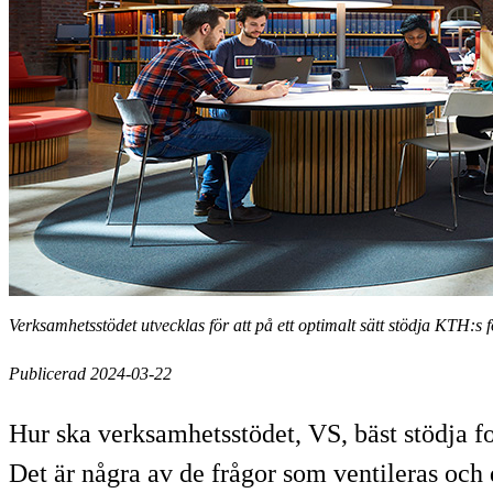
Verksamhetsstödet utvecklas för att på ett optimalt sätt stödja KTH:s 
Publicerad 2024-03-22
Hur ska verksamhetsstödet, VS, bäst stödja f
Det är några av de frågor som ventileras och 