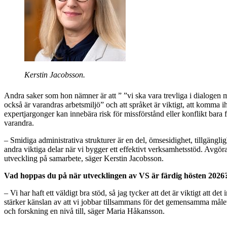
Kerstin Jacobsson.
Andra saker som hon nämner är att ” ”vi ska vara trevliga i dialogen 
också är varandras arbetsmiljö” och att språket är viktigt, att komma i
expertjargonger kan innebära risk för missförstånd eller konflikt bara fö
varandra.
– Smidiga administrativa strukturer är en del, ömsesidighet, tillgänglig
andra viktiga delar när vi bygger ett effektivt verksamhetsstöd. Avgöra
utveckling på samarbete, säger Kerstin Jacobsson.
Vad hoppas du på när utvecklingen av VS är färdig hösten 2026
– Vi har haft ett väldigt bra stöd, så jag tycker att det är viktigt att det
stärker känslan av att vi jobbar tillsammans för det gemensamma målet
och forskning en nivå till, säger Maria Håkansson.