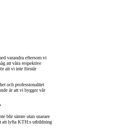
med varandra eftersom vi
håg att våra respektive
r att vi inte förstår
het och professionalitet
nde är att vi bygger vår
?
 inte blir sämre utan snarare
 att lyfta KTH:s utbildning