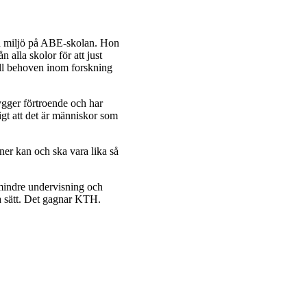
ch miljö på ABE-skolan. Hon
n alla skolor för att just
till behoven inom forskning
bygger förtroende och har
tigt att det är människor som
ner kan och ska vara lika så
h mindre undervisning och
a sätt. Det gagnar KTH.