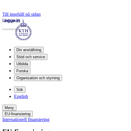
Till innehåll på sidan
Logga in
Intranät
Din anställning
Stöd och service
Utbilda
Forska
Organisation och styrning
Sök
English
Meny
EU-finansiering
Internationell finansiering