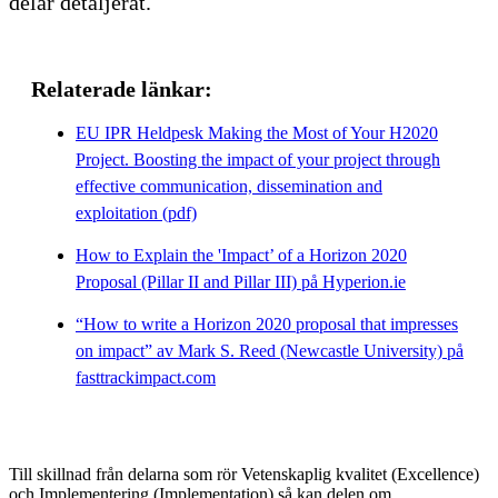
delar detaljerat.
Relaterade länkar:
EU IPR Heldpesk Making the Most of Your H2020
Project. Boosting the impact of your project through
effective communication, dissemination and
exploitation (pdf)
How to Explain the 'Impact’ of a Horizon 2020
Proposal (Pillar II and Pillar III) på Hyperion.ie
“How to write a Horizon 2020 proposal that impresses
on impact” av Mark S. Reed (Newcastle University) på
fasttrackimpact.com
Till skillnad från delarna som rör Vetenskaplig kvalitet (Excellence)
och Implementering (Implementation) så kan delen om