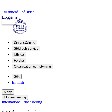
Till innehåll på sidan
Logga in
Intranät
Din anställning
Stöd och service
Utbilda
Forska
Organisation och styrning
Sök
English
Meny
EU-finansiering
Internationell finansiering