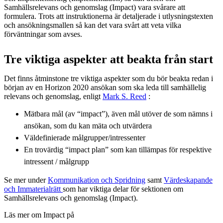
Samhällsrelevans och genomslag (Impact) vara svårare att
formulera. Trots att instruktionerna är detaljerade i utlysningstexten
och ansökningsmallen så kan det vara svårt att veta vilka
förväntningar som avses.
Tre viktiga aspekter att beakta från start
Det finns åtminstone tre viktiga aspekter som du bör beakta redan i
början av en Horizon 2020 ansökan som ska leda till samhällelig
relevans och genomslag, enligt
Mark S. Reed
:
Mätbara mål (av “impact”), även mål utöver de som nämns i
ansökan, som du kan mäta och utvärdera
Väldefinierade målgrupper/intressenter
En trovärdig “impact plan” som kan tillämpas för respektive
intressent / målgrupp
Se mer under
Kommunikation och Spridning
samt
Värdeskapande
och Immaterialrätt
som har viktiga delar för sektionen om
Samhällsrelevans och genomslag (Impact).
Läs mer om Impact på