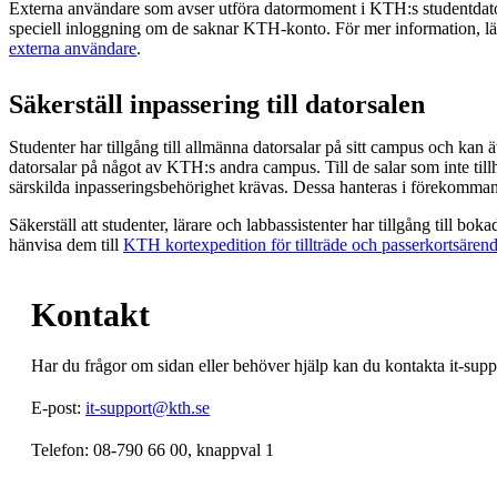
Externa användare som avser utföra datormoment i KTH:s studentdato
speciell inloggning om de saknar KTH-konto. För mer information, l
externa användare
.
Säkerställ inpassering till datorsalen
Studenter har tillgång till allmänna datorsalar på sitt campus och kan ä
datorsalar på något av KTH:s andra campus. Till de salar som inte til
särskilda inpasseringsbehörighet krävas. Dessa hanteras i förekommand
Säkerställ att studenter, lärare och labbassistenter har tillgång till bok
hänvisa dem till
KTH kortexpedition för tillträde och passerkortsären
Kontakt
Har du frågor om sidan eller behöver hjälp kan du kontakta it-suppor
E-post:
it-support@kth.se
Telefon: 08-790 66 00, knappval 1