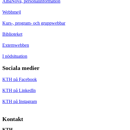
AlbaNova, personalinformation
Webbmejl
Kurs-, program- och gruppwebbar
Biblioteket
Externwebben
I nödsituation
Sociala medier
KTH på Facebook
KTH på LinkedIn
KTH på Instagram
Kontakt
KTH