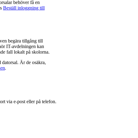
rsalar behöver få en
äs
Beställ inloggning till
ven begära tillgång till
lhör IT-avdelningen kan
e fall lokalt på skolorna.
ad datorsal. Är de osäkra,
den
.
t via e-post eller på telefon.