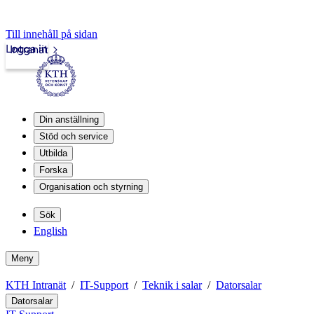
Till innehåll på sidan
Logga in
Intranät
Din anställning
Stöd och service
Utbilda
Forska
Organisation och styrning
Sök
English
Meny
KTH Intranät
IT-Support
Teknik i salar
Datorsalar
Datorsalar