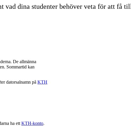
t vad dina studenter behöver veta för att få til
tiderna. De allmänna
tten. Sommartid kan
efter datorsalnamn på
KTH
.
darna ha ett
KTH-konto
.