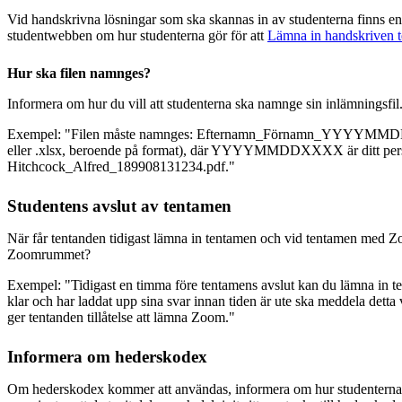
Vid handskrivna lösningar som ska skannas in av studenterna finns en
studentwebben om hur studenterna gör för att
Lämna in handskriven t
Hur ska filen namnges?
Informera om hur du vill att studenterna ska namnge sin inlämningsfil
Exempel: "Filen måste namnges: Efternamn_Förnamn_YYYYMMDD
eller .xlsx, beroende på format), där YYYYMMDDXXXX är ditt per
Hitchcock_Alfred_189908131234.pdf."
Studentens avslut av tentamen
När får tentanden tidigast lämna in tentamen och vid tentamen med 
Zoomrummet?
Exempel: "Tidigast en timma före tentamens avslut kan du lämna in t
klar och har laddat upp sina svar innan tiden är ute ska meddela detta
ger tentanden tillåtelse att lämna Zoom."
Informera om hederskodex
Om hederskodex kommer att användas, informera om hur studenterna ska