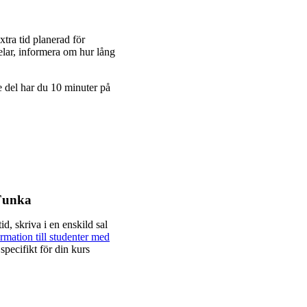
tra tid planerad för
delar, informera om hur lång
e del har du 10 minuter på
 Funka
d, skriva i en enskild sal
rmation till studenter med
specifikt för din kurs