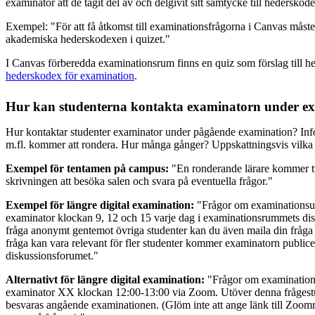
examinator att de tagit del av och delgivit sitt samtycke till hederskod
Exempel: "För att få åtkomst till examinationsfrågorna i Canvas mås
akademiska hederskodexen i quizet."
I Canvas förberedda examinationsrum finns en quiz som förslag till 
hederskodex för examination
.
Hur kan studenterna kontakta examinatorn under e
Hur kontaktar studenter examinator under pågående examination? In
m.fl. kommer att rondera. Hur många gånger? Uppskattningsvis vilka t
Exempel för tentamen på campus:
"En ronderande lärare kommer t
skrivningen att besöka salen och svara på eventuella frågor."
Exempel för längre digital examination:
"Frågor om examinationsup
examinator klockan 9, 12 och 15 varje dag i examinationsrummets di
fråga anonymt gentemot övriga studenter kan du även maila din fråga 
fråga kan vara relevant för fler studenter kommer examinatorn publice
diskussionsforumet."
Alternativt för längre digital examination:
"Frågor om examination
examinator XX klockan 12:00-13:00 via Zoom. Utöver denna frågest
besvaras angående examinationen. (Glöm inte att ange länk till Zoom