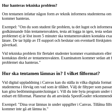
Hur hanteras tekniska problem?
Om tentamen infattar någon form av teknik informera studenterna om
kommer hanteras.
Exempel: "Om du som student får problem, ta det lugnt och informe
godkännande från tentamensvakten, testa att logga in igen, testa sedan
problemet ej är löst inom 5 minuter ska tentamensvakten kontakta exa
lärare. De tar hjälp av IT-support och beslutar om eventuell förskjuten
påverkad.
Vid tekniska problem för flertalet studenter kommer examinatorn eller 
kontaktas direkt av tentamensvakten. Examinatorn kommer sedan att f
problemet ska hanteras."
Hur ska tentamen lämnas in? I vilket filformat?
Vid digital uppladdning i Canvas kan du ställa in vilka digitala format 
studenterna i förväg om vad som är tillåtet. Välj de filtyper som pass
kan göra bedömningsanteckningar i. Vill du inte byta program under ti
enbart ett filformat. Planerar du att använda SpeedGrader rekommend
Exempel: "Dina svar lämnas in under uppgifter i Canvas. Tillåtna filfo
kommer inte gå att lämna in."