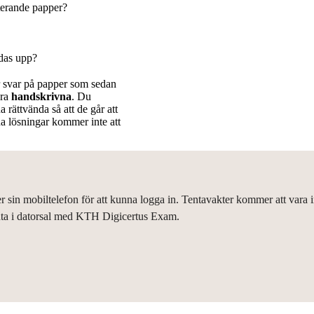
tterande papper?
ddas upp?
 svar på papper som sedan
ra
handskrivna
. Du
 rättvända så att de går att
na lösningar kommer inte att
 sin mobiltelefon för att kunna logga in. Tentavakter kommer att vara i
tenta i datorsal med KTH Digicertus Exam.