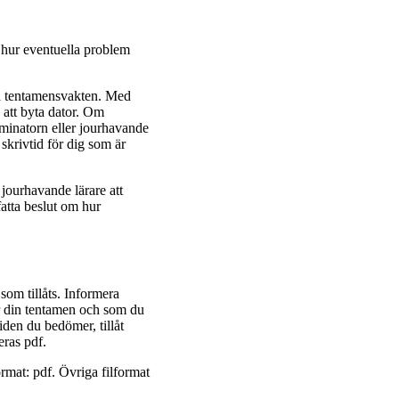
 hur eventuella problem
ra tentamensvakten. Med
 att byta dator. Om
minatorn eller jourhavande
 skrivtid för dig som är
jourhavande lärare att
atta beslut om hur
som tillåts. Informera
ar din tentamen och som du
den du bedömer, tillåt
eras pdf.
rmat: pdf. Övriga filformat