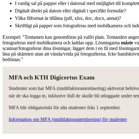
I vanlig sal på papper eller i datorsal med möjlighet till komple
Digitalt direkt på datorn eller digitalt i specifikt formulär?
Vilka filformat är tillåtna (pdf, xlsx, doc, docx, annat)?
Skriftligt på papper som fotograferas med mobilkamera och la
Exempel: "Tentamen kan genomföras på valfri plats. Tentanden anger
fotograferas med mobilkamera och laddas upp. Lösningarna
måste
va
scannar/fotograferar dina lösningar, lägger dem i en fil med lösningarna
läsa på skärmen utan att vända/vrida på fotografierna. Icke handskriv
bedömas."
MFA och KTH Digicertus Exam
Studenter som har MFA (multifaktorautentisering) aktiverat behöver
när de ska logga in, inklusive ifall de skulle bli utloggade under 
MFA blir obligatoriskt för alla studenter från 1 september.
Information om MFA (multifaktorautentisering) för studenter