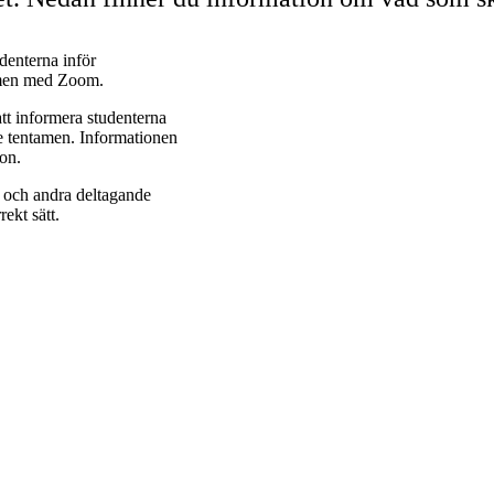
denterna inför
tamen med Zoom.
att informera studenterna
öre tentamen. Informationen
ion.
r och andra deltagande
ekt sätt.