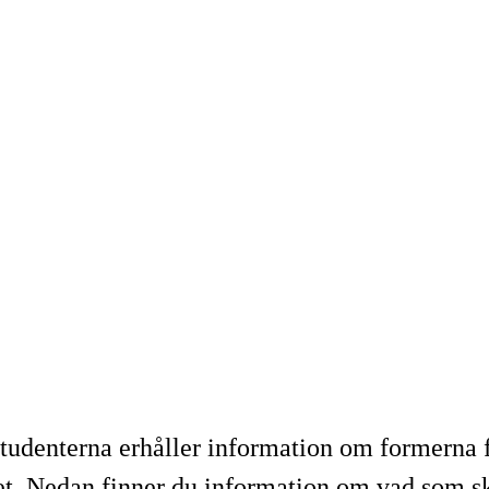
t studenterna erhåller information om formern
t. Nedan finner du information om vad som s