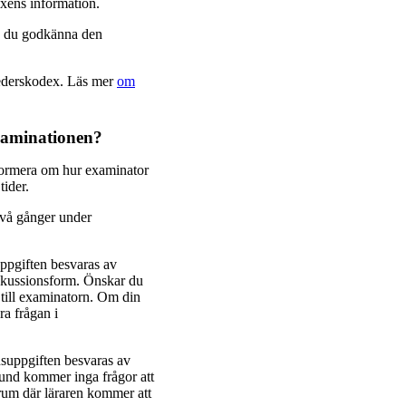
exens information.
te du godkänna den
hederskodex. Läs mer
om
xaminationen?
formera om hur examinator
ider.
vå gånger under
pgiften besvaras av
skussionsform. Önskar du
till examinatorn. Om din
ra frågan i
suppgiften besvaras av
und kommer inga frågor att
rum där läraren kommer att