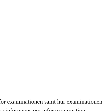
a för examinationen samt hur examinationen
ka informeras om inför examination.