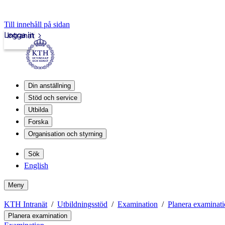
Till innehåll på sidan
Logga in
Intranät
Din anställning
Stöd och service
Utbilda
Forska
Organisation och styrning
Sök
English
Meny
KTH Intranät
Utbildningsstöd
Examination
Planera examinat
Planera examination